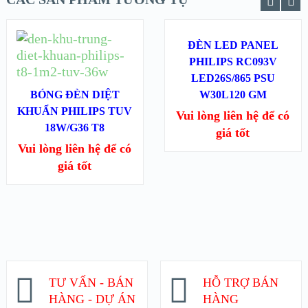
ĐỌC TIẾP
ĐÈN LED PANEL
PHILIPS RC093V
ĐỌC TIẾP
XEM NHANH
XEM NHANH
LED26S/865 PSU
BÓNG ĐÈN DIỆT
W30L120 GM
KHUẨN PHILIPS TUV
XEM CHI TIẾT
XEM CHI TIẾT
Vui lòng liên hệ để có
18W/G36 T8
giá tốt
Vui lòng liên hệ để có
giá tốt
TƯ VẤN - BÁN
HỖ TRỢ BÁN
HÀNG - DỰ ÁN
HÀNG