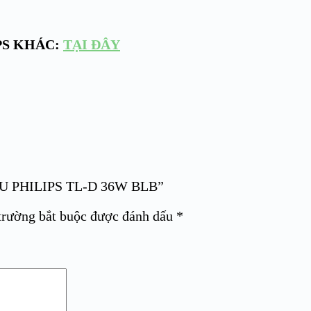
PS KHÁC:
TẠI ĐÂY
MÀU PHILIPS TL-D 36W BLB”
trường bắt buộc được đánh dấu
*