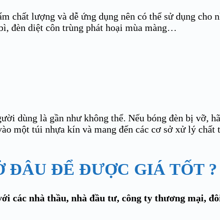
ẩm chất lượng và dễ ứng dụng nên có thể sử dụng cho n
 bì, đèn diệt côn trùng phát hoại mùa màng…
ời dùng là gần như không thể. Nếu bóng đèn bị vỡ, hãy
 vào một túi nhựa kín và mang đến các cơ sở xử lý chất
Ở ĐÂU ĐỂ ĐƯỢC GIÁ TỐT ?
ới các nhà thầu, nhà đầu tư, công ty thương mại, đô