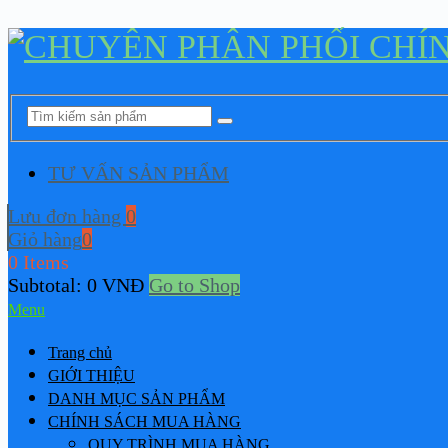
TƯ VẤN SẢN PHẨM
Lưu đơn hàng
0
Giỏ hàng
0
0 Items
Subtotal:
0
VNĐ
Go to Shop
Menu
Trang chủ
GIỚI THIỆU
DANH MỤC SẢN PHẨM
CHÍNH SÁCH MUA HÀNG
QUY TRÌNH MUA HÀNG