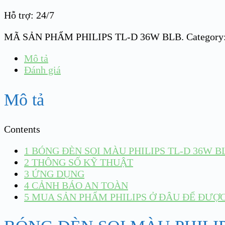
Hỗ trợ: 24/7
MÃ SẢN PHẨM
PHILIPS TL-D 36W BLB
.
Category
Mô tả
Đánh giá
Mô tả
Contents
1
BÓNG ĐÈN SOI MÀU PHILIPS TL-D 36W B
2
THÔNG SỐ KỸ THUẬT
3
ỨNG DỤNG
4
CẢNH BÁO AN TOÀN
5
MUA SẢN PHẨM PHILIPS Ở ĐÂU ĐỂ ĐƯỢC 