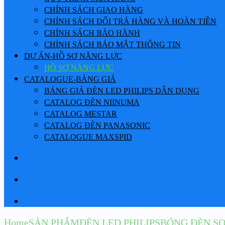
CHÍNH SÁCH GIAO HÀNG
CHÍNH SÁCH ĐỔI TRẢ HÀNG VÀ HOÀN TIỀN
CHÍNH SÁCH BẢO HÀNH
CHÍNH SÁCH BẢO MẬT THÔNG TIN
DỰ ÁN-HỒ SƠ NĂNG LỰC
HỒ SƠ NĂNG LỰC
CATALOGUE-BẢNG GIÁ
BẢNG GIÁ ĐÈN LED PHILIPS DÂN DỤNG
CATALOG ĐÈN NIINUMA
CATALOG MESTAR
CATALOG ĐÈN PANASONIC
CATALOGUE MAXSPID
Home
SẢN PHẨM
ĐÈN LED PHILIPS
BÓNG ĐÈN SO