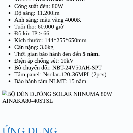
Công suất đèn: 80W
Độ sáng: 11.200lm
Ánh sáng: màu vàng 4000K
Tuổi thọ: 60.000 giờ
Độ kín IP ≥ 66
Kích thước: 144*255*650mm
Cân nặng: 3.6kg
Thời gian bảo hành đèn đến
5 năm.
Điện áp chống sét: 10kV
Bộ chuyển đổi: NBT-24V50AH-SPT
Tấm panel: Nsolar-120-36MPL (2pcs)
Bảo hành tấm NLMT: 15 năm
ỨNG DỤNG