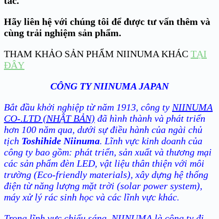
tác.
Hãy liên hệ với chúng tôi để được tư vấn thêm và
cùng trải nghiệm sản phẩm.
THAM KHẢO SẢN PHẨM NIINUMA KHÁC
TẠI
ĐÂY
CÔNG TY NIINUMA JAPAN
Bắt đầu khởi nghiệp từ năm 1913, công ty
NIINUMA
CO-.LTD (NHẬT BẢN)
đã hình thành và phát triển
hơn 100 năm qua, dưới sự điều hành của ngài chủ
tịch
Toshihide Niinuma
. Lĩnh vực kinh doanh của
công ty bao gồm: phát triển, sản xuất và thương mại
các sản phẩm đèn LED, vật liệu thân thiện với môi
trường (Eco-friendly materials), xây dựng hệ thống
điện từ năng lượng mặt trời (solar power system),
máy xử lý rác sinh học và các lĩnh vực khác.
Trong lĩnh vực chiếu sáng, NIINUMA là công ty đi