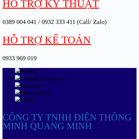
HỖ TRỢ KỸ THUẬT
0389 004 041 / 0932 333 411 (Call/ Zalo)
HỖ TRỢ KẾ TOÁN
0933 969 019
CÔNG TY TNHH ĐIỆN THÔNG
MINH QUANG MINH