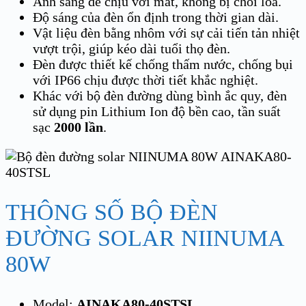
Ánh sáng dễ chịu với mắt, không bị chói lóa.
Độ sáng của đèn ổn định trong thời gian dài.
Vật liệu đèn bằng nhôm với sự cải tiến tản nhiệt
vượt trội, giúp kéo dài tuổi thọ đèn.
Đèn được thiết kế chống thấm nước, chống bụi
với IP66 chịu được thời tiết khắc nghiệt.
Khác với bộ đèn đường dùng bình ắc quy, đèn
sử dụng pin Lithium Ion độ bền cao, tần suất
sạc
2000 lần
.
THÔNG SỐ BỘ ĐÈN
ĐƯỜNG SOLAR NIINUMA
80W
Model:
AINAKA80-40STSL