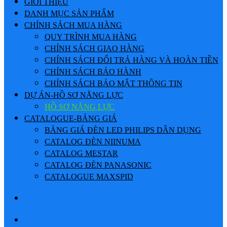
GIỚI THIỆU
DANH MỤC SẢN PHẨM
CHÍNH SÁCH MUA HÀNG
QUY TRÌNH MUA HÀNG
CHÍNH SÁCH GIAO HÀNG
CHÍNH SÁCH ĐỔI TRẢ HÀNG VÀ HOÀN TIỀN
CHÍNH SÁCH BẢO HÀNH
CHÍNH SÁCH BẢO MẬT THÔNG TIN
DỰ ÁN-HỒ SƠ NĂNG LỰC
HỒ SƠ NĂNG LỰC
CATALOGUE-BẢNG GIÁ
BẢNG GIÁ ĐÈN LED PHILIPS DÂN DỤNG
CATALOG ĐÈN NIINUMA
CATALOG MESTAR
CATALOG ĐÈN PANASONIC
CATALOGUE MAXSPID