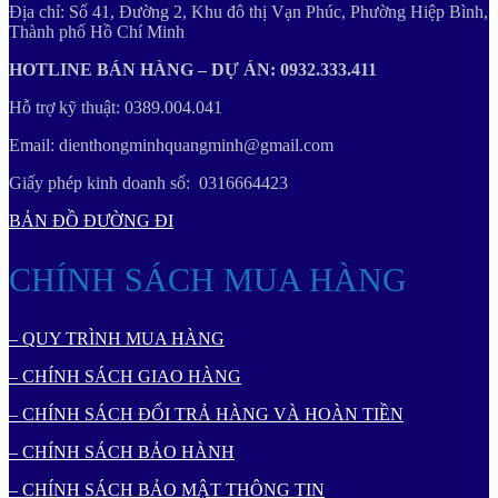
Địa chỉ: Số 41, Đường 2, Khu đô thị Vạn Phúc, Phường Hiệp Bình,
Thành phố Hồ Chí Minh
HOTLINE BÁN HÀNG – DỰ ÁN: 0932.333.411
Hỗ trợ kỹ thuật: 0389.004.041
Email: dienthongminhquangminh@gmail.com
Giấy phép kinh doanh số: 0316664423
BẢN ĐỒ ĐƯỜNG ĐI
CHÍNH SÁCH MUA HÀNG
– QUY TRÌNH MUA HÀNG
– CHÍNH SÁCH GIAO HÀNG
– CHÍNH SÁCH ĐỔI TRẢ HÀNG VÀ HOÀN TIỀN
– CHÍNH SÁCH BẢO HÀNH
– CHÍNH SÁCH BẢO MẬT THÔNG TIN