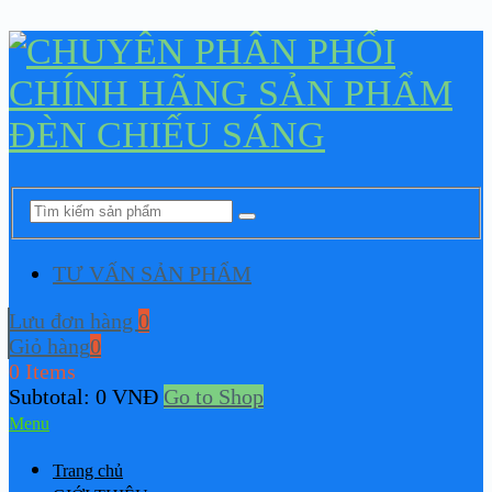
TƯ VẤN SẢN PHẨM
Lưu đơn hàng
0
Giỏ hàng
0
0 Items
Subtotal:
0
VNĐ
Go to Shop
Menu
Trang chủ