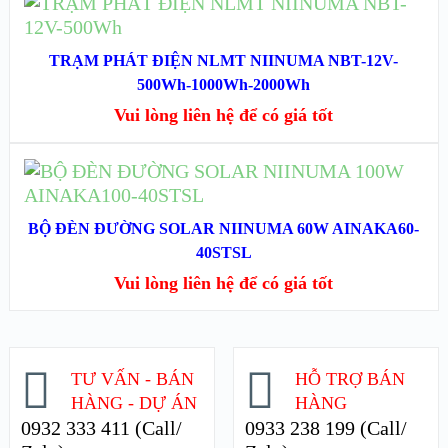
ĐỌC TIẾP
XEM NHANH
TRẠM PHÁT ĐIỆN NLMT NIINUMA NBT-12V-
500Wh-1000Wh-2000Wh
XEM CHI TIẾT
Vui lòng liên hệ để có giá tốt
ĐỌC TIẾP
XEM NHANH
BỘ ĐÈN ĐƯỜNG SOLAR NIINUMA 60W AINAKA60-
40STSL
XEM CHI TIẾT
Vui lòng liên hệ để có giá tốt
TƯ VẤN - BÁN
HỖ TRỢ BÁN
HÀNG - DỰ ÁN
HÀNG
0932 333 411 (Call/
0933 238 199 (Call/