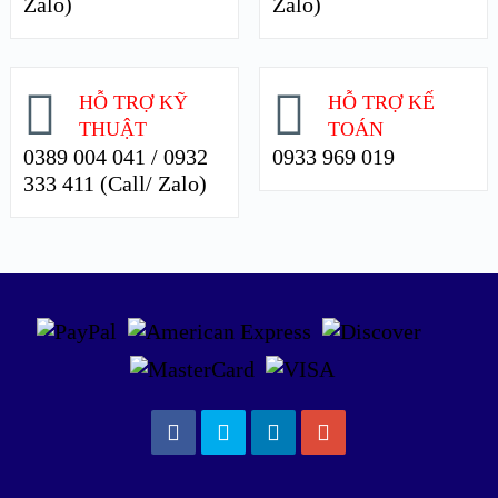
Zalo)
Zalo)
HỖ TRỢ KỸ
HỖ TRỢ KẾ
THUẬT
TOÁN
0389 004 041 / 0932
0933 969 019
333 411 (Call/ Zalo)