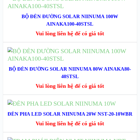
ĐỌC TIẾP
XEM NHANH
BỘ ĐÈN ĐƯỜNG SOLAR NIINUMA 100W
AINAKA100-40STSL
XEM CHI TIẾT
Vui lòng liên hệ để có giá tốt
ĐỌC TIẾP
XEM NHANH
BỘ ĐÈN ĐƯỜNG SOLAR NIINUMA 80W AINAKA80-
40STSL
XEM CHI TIẾT
Vui lòng liên hệ để có giá tốt
ĐỌC TIẾP
ĐÈN PHA LED SOLAR NIINUMA 20W NST-20-10WBR
XEM NHANH
Vui lòng liên hệ để có giá tốt
XEM CHI TIẾT