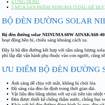
4
ỨNG DỤNG
5
MUA SẢN PHẨM NIINUMA Ở ĐÂU ĐỂ ĐƯỢC
BỘ ĐÈN ĐƯỜNG SOLAR NI
Bộ đèn đường solar NIINUMA 60W AINAKA60-4
hoạt động bền bỉ, chiếu sáng khoảng cách xa.
Đây là bộ đèn đường kết hợp với tấm năng lượng sola
phí lắp đặt vận hành phụ thuộc vào con người, cũng n
ƯU ĐIỂM BỘ ĐÈN ĐƯỜNG 
Ánh sáng dễ chịu với mắt, không bị chói lóa.
Độ sáng của đèn ổn định trong thời gian dài.
Vật liệu đèn bằng nhôm với sự cải tiến tản nhiệt v
Đèn được thiết kế chống thấm nước, chống bụi với
Khác với bộ đèn đường dùng bình ắc quy, đèn sử 