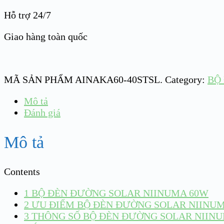
Hỗ trợ 24/7
Giao hàng toàn quốc
MÃ SẢN PHẨM
AINAKA60-40STSL
.
Category:
BỘ
Mô tả
Đánh giá
Mô tả
Contents
1
BỘ ĐÈN ĐƯỜNG SOLAR NIINUMA 60W
2
ƯU ĐIỂM BỘ ĐÈN ĐƯỜNG SOLAR NIINU
3
THÔNG SỐ BỘ ĐÈN ĐƯỜNG SOLAR NIIN