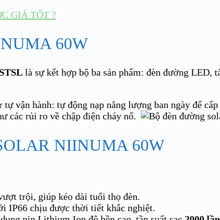
 GIÁ TỐT ?
INUMA 60W
0STSL
là sự kết hợp bộ ba sản phẩm: đèn đường LED, tấ
r tự vận hành: tự động nạp năng lượng ban ngày để cấp
hư các rủi ro về chập điện cháy nổ.
SOLAR NIINUMA 60W
ượt trội, giúp kéo dài tuổi thọ đèn.
 IP66 chịu được thời tiết khắc nghiệt.
dụng pin Lithium Ion độ bền cao, tần suất sạc
2000 lần