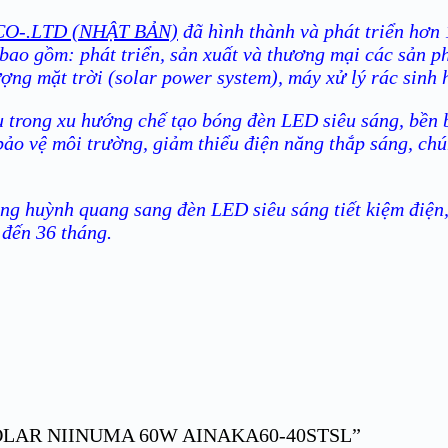
O-.LTD (NHẬT BẢN)
đã hình thành và phát triển hơn 
 bao gồm: phát triển, sản xuất và thương mại các sản p
ượng mặt trời (solar power system), máy xử lý rác sinh 
 trong xu hướng chế tạo bóng đèn LED siêu sáng, bền bỉ
bảo vệ môi trường, giảm thiểu điện năng thắp sáng, ch
g huỳnh quang sang đèn LED siêu sáng tiết kiệm điện, 
 đến 36 tháng.
G SOLAR NIINUMA 60W AINAKA60-40STSL”