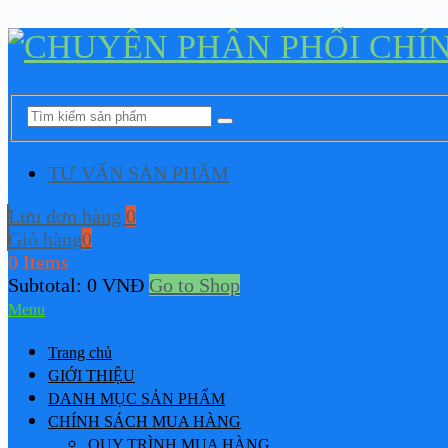
TƯ VẤN SẢN PHẨM
Lưu đơn hàng
0
Giỏ hàng
0
0 Items
Subtotal:
0
VNĐ
Go to Shop
Menu
Trang chủ
GIỚI THIỆU
DANH MỤC SẢN PHẨM
CHÍNH SÁCH MUA HÀNG
QUY TRÌNH MUA HÀNG