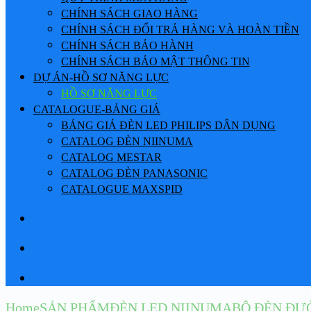
CHÍNH SÁCH GIAO HÀNG
CHÍNH SÁCH ĐỔI TRẢ HÀNG VÀ HOÀN TIỀN
CHÍNH SÁCH BẢO HÀNH
CHÍNH SÁCH BẢO MẬT THÔNG TIN
DỰ ÁN-HỒ SƠ NĂNG LỰC
HỒ SƠ NĂNG LỰC
CATALOGUE-BẢNG GIÁ
BẢNG GIÁ ĐÈN LED PHILIPS DÂN DỤNG
CATALOG ĐÈN NIINUMA
CATALOG MESTAR
CATALOG ĐÈN PANASONIC
CATALOGUE MAXSPID
Home
SẢN PHẨM
ĐÈN LED NIINUMA
BỘ ĐÈN ĐƯ