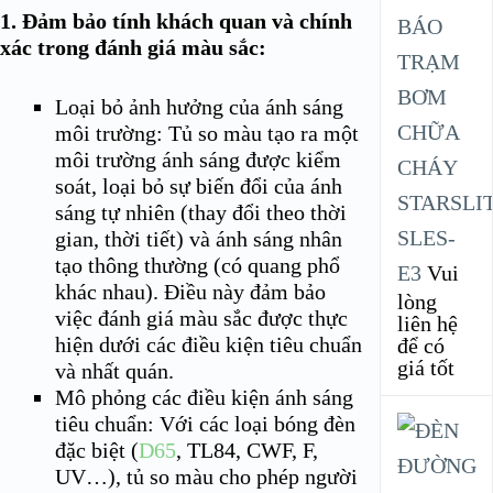
1. Đảm bảo tính khách quan và chính
BÁO
xác trong đánh giá màu sắc:
TRẠM
BƠM
Loại bỏ ảnh hưởng của ánh sáng
CHỮA
môi trường: Tủ so màu tạo ra một
môi trường ánh sáng được kiểm
CHÁY
soát, loại bỏ sự biến đổi của ánh
STARSLI
sáng tự nhiên (thay đổi theo thời
SLES-
gian, thời tiết) và ánh sáng nhân
tạo thông thường (có quang phổ
E3
Vui
khác nhau). Điều này đảm bảo
lòng
việc đánh giá màu sắc được thực
liên hệ
hiện dưới các điều kiện tiêu chuẩn
để có
giá tốt
và nhất quán.
Mô phỏng các điều kiện ánh sáng
tiêu chuẩn: Với các loại bóng đèn
đặc biệt (
D65
, TL84, CWF, F,
UV…), tủ so màu cho phép người