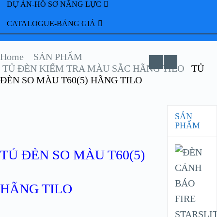
DỰ ÁN-HỒ SƠ NĂNG LỰC
CATALOGUE-BẢNG GIÁ
Home
SẢN PHẨM
TỦ ĐÈN KIỂM TRA MÀU SẮC HÃNG TILO
TỦ
ĐÈN SO MÀU T60(5) HÃNG TILO
SẢN
PHẨM
TỦ ĐÈN SO MÀU T60(5)
HÃNG TILO