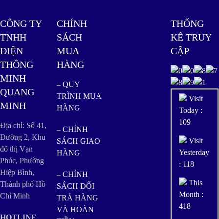
CÔNG TY
CHÍNH
THỐNG
TNHH
SÁCH
KÊ TRUY
ĐIỆN
MUA
CẬP
THÔNG
HÀNG
MINH
– QUY
QUANG
TRÌNH MUA
Visit
MINH
HÀNG
Today :
109
Địa chỉ: Số 41,
– CHÍNH
Đường 2, Khu
Visit
SÁCH GIAO
đô thị Vạn
Yesterday
HÀNG
Phúc, Phường
: 118
Hiệp Bình,
– CHÍNH
This
Thành phố Hồ
SÁCH ĐỔI
Month :
Chí Minh
TRẢ HÀNG
418
VÀ HOÀN
HOTLINE