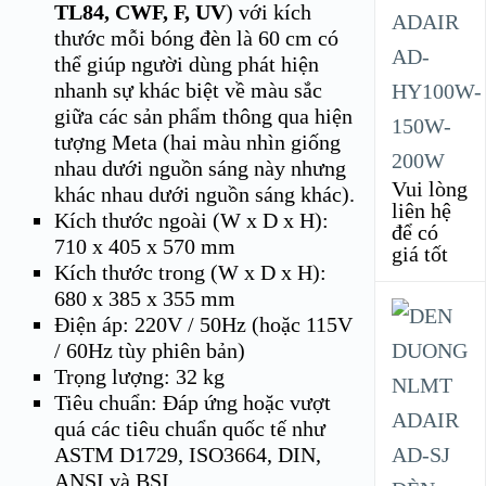
TL84, CWF, F, UV
) với kích
ADAIR
thước mỗi bóng đèn là 60 cm có
AD-
thể giúp người dùng phát hiện
nhanh sự khác biệt về màu sắc
HY100W-
giữa các sản phẩm thông qua hiện
150W-
tượng Meta (hai màu nhìn giống
200W
nhau dưới nguồn sáng này nhưng
Vui lòng
khác nhau dưới nguồn sáng khác).
liên hệ
Kích thước ngoài (W x D x H):
để có
710 x 405 x 570 mm
giá tốt
Kích thước trong (W x D x H):
680 x 385 x 355 mm
Điện áp: 220V / 50Hz (hoặc 115V
/ 60Hz tùy phiên bản)
Trọng lượng: 32 kg
Tiêu chuẩn: Đáp ứng hoặc vượt
quá các tiêu chuẩn quốc tế như
ASTM D1729, ISO3664, DIN,
ANSI và BSI.