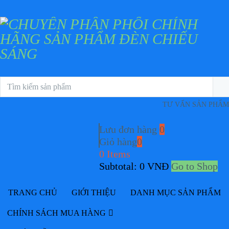
TƯ VẤN SẢN PHẨM
Lưu đơn hàng
0
Giỏ hàng
0
0 Items
Subtotal:
0
VNĐ
Go to Shop
TRANG CHỦ
GIỚI THIỆU
DANH MỤC SẢN PHẨM
CHÍNH SÁCH MUA HÀNG