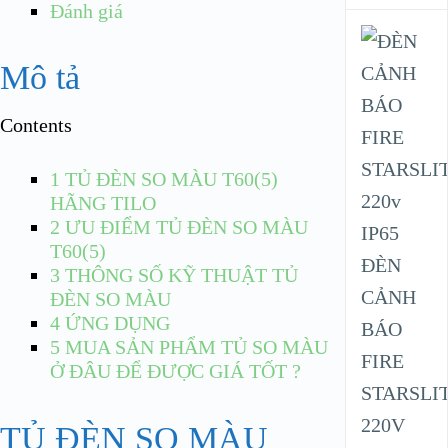
Đánh giá
Mô tả
Contents
1
TỦ ĐÈN SO MÀU T60(5)
HÃNG TILO
2
ƯU ĐIỂM TỦ ĐÈN SO MÀU
T60(5)
ĐÈN
3
THÔNG SỐ KỸ THUẬT TỦ
CẢNH
ĐÈN SO MÀU
4
ỨNG DỤNG
BÁO
5
MUA SẢN PHẨM TỦ SO MÀU
FIRE
Ở ĐÂU ĐỂ ĐƯỢC GIÁ TỐT ?
STARSLI
220V
TỦ ĐÈN SO MÀU