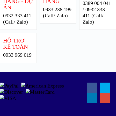
HÀNG - DỰ
HÀNG
0389 004 041
ÁN
0933 238 199
/ 0932 333
0932 333 411
(Call/ Zalo)
411 (Call/
(Call/ Zalo)
Zalo)
HỖ TRỢ
KẾ TOÁN
0933 969 019