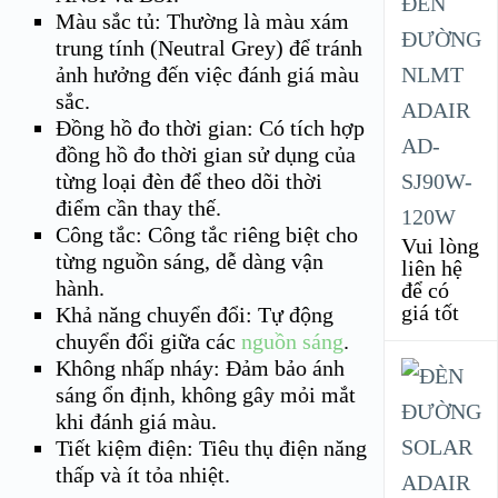
ĐÈN
Màu sắc tủ: Thường là màu xám
ĐƯỜNG
trung tính (Neutral Grey) để tránh
NLMT
ảnh hưởng đến việc đánh giá màu
sắc.
ADAIR
Đồng hồ đo thời gian: Có tích hợp
AD-
đồng hồ đo thời gian sử dụng của
SJ90W-
từng loại đèn để theo dõi thời
điểm cần thay thế.
120W
Công tắc: Công tắc riêng biệt cho
Vui lòng
từng nguồn sáng, dễ dàng vận
liên hệ
hành.
để có
giá tốt
Khả năng chuyển đổi: Tự động
chuyển đổi giữa các
nguồn sáng
.
Không nhấp nháy: Đảm bảo ánh
sáng ổn định, không gây mỏi mắt
khi đánh giá màu.
Tiết kiệm điện: Tiêu thụ điện năng
thấp và ít tỏa nhiệt.