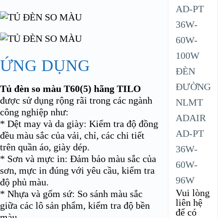
ỨNG DỤNG
ĐÈN
ĐƯỜNG
Tủ đèn so màu T60(5) hãng TILO
được sử dụng rộng rãi trong các ngành
NLMT
công nghiệp như:
ADAIR
* Dệt may và da giày: Kiểm tra độ đồng
AD-PT
đều màu sắc của vải, chỉ, các chi tiết
trên quần áo, giày dép.
36W-
* Sơn và mực in: Đảm bảo màu sắc của
60W-
sơn, mực in đúng với yêu cầu, kiểm tra
96W
độ phủ màu.
Vui lòng
* Nhựa và gốm sứ: So sánh màu sắc
liên hệ
giữa các lô sản phẩm, kiểm tra độ bền
để có
màu.