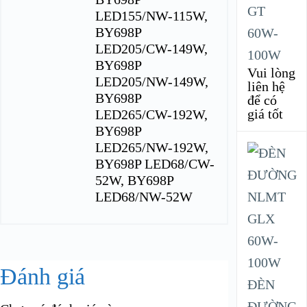
GT
LED155/NW-115W,
BY698P
60W-
LED205/CW-149W,
100W
BY698P
Vui lòng
LED205/NW-149W,
liên hệ
BY698P
để có
giá tốt
LED265/CW-192W,
BY698P
LED265/NW-192W,
BY698P LED68/CW-
52W, BY698P
LED68/NW-52W
Đánh giá
ĐÈN
ĐƯỜNG