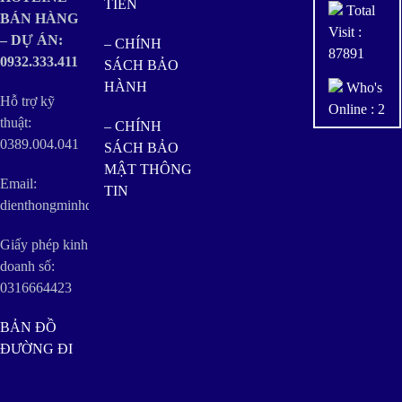
TIỀN
Total
BÁN HÀNG
Visit :
– DỰ ÁN:
– CHÍNH
87891
0932.333.411
SÁCH BẢO
HÀNH
Who's
Hỗ trợ kỹ
Online : 2
thuật:
– CHÍNH
0389.004.041
SÁCH BẢO
MẬT THÔNG
Email:
TIN
dienthongminhquangminh@gmail.com
Giấy phép kinh
doanh số:
0316664423
BẢN ĐỒ
ĐƯỜNG ĐI