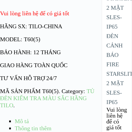
Vui lòng liên hệ để có giá tốt
HÃNG SX: TILO-CHINA
ĐÈN
MODEL: T60(5)
CẢNH
BẢO HÀNH: 12 THÁNG
BÁO
FIRE
GIAO HÀNG TOÀN QUỐC
STARSLI
TƯ VẤN HỖ TRỢ 24/7
2 MẶT
MÃ SẢN PHẨM
T60(5)
.
Category:
TỦ
SLES-
ĐÈN KIỂM TRA MÀU SẮC HÃNG
IP65
TILO
.
Vui lòng
liên hệ
Mô tả
để có
giá tốt
Thông tin thêm