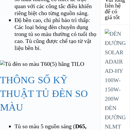
liên hệ
quan với các công tắc điều khiển
để có
riêng biệt cho từng nguồn sáng.
giá tốt
Độ bền cao, chi phí bảo trì thấp:
Các loại bóng đèn chuyên dụng
trong tủ so màu thường có tuổi thọ
cao. Tủ cũng được chế tạo từ vật
liệu bền bỉ.
THÔNG SỐ KỸ
THUẬT TỦ ĐÈN SO
MÀU
ĐÈN
ĐƯỜNG
Tủ so màu 5 nguồn sáng (
D65,
NLMT