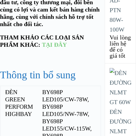
AD-
đầu tư, công ty thương mại, đôi bên
cùng có lợi và cam kết bán hàng chính
PTN
hãng, cùng với chính sách hỗ trợ tốt
80W-
nhất cho đối tác.
100W
THAM KHẢO CÁC LOẠI SẢN
Vui lòng
liên hệ
PHẨM KHÁC:
TẠI ĐÂY
để có
giá tốt
Thông tin bổ sung
ĐÈN
BY698P
GREEN
LED105/CW-78W,
PERFORM
BY698P
ĐÈN
HIGHBAY
LED105/NW-78W,
BY698P
ĐƯỜNG
LED155/CW-115W,
NLMT
BY698P