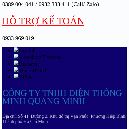
0389 004 041 / 0932 333 411 (Call/ Zalo)
HỖ TRỢ KẾ TOÁN
0933 969 019
CÔNG TY TNHH ĐIỆN THÔNG
MINH QUANG MINH
Địa chỉ: Số 41, Đường 2, Khu đô thị Vạn Phúc, Phường Hiệp Bình,
Thành phố Hồ Chí Minh