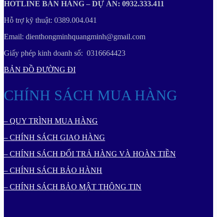
HOTLINE BÁN HÀNG – DỰ ÁN: 0932.333.411
Hỗ trợ kỹ thuật: 0389.004.041
Email: dienthongminhquangminh@gmail.com
Giấy phép kinh doanh số: 0316664423
BẢN ĐỒ ĐƯỜNG ĐI
CHÍNH SÁCH MUA HÀNG
– QUY TRÌNH MUA HÀNG
– CHÍNH SÁCH GIAO HÀNG
– CHÍNH SÁCH ĐỔI TRẢ HÀNG VÀ HOÀN TIỀN
– CHÍNH SÁCH BẢO HÀNH
– CHÍNH SÁCH BẢO MẬT THÔNG TIN