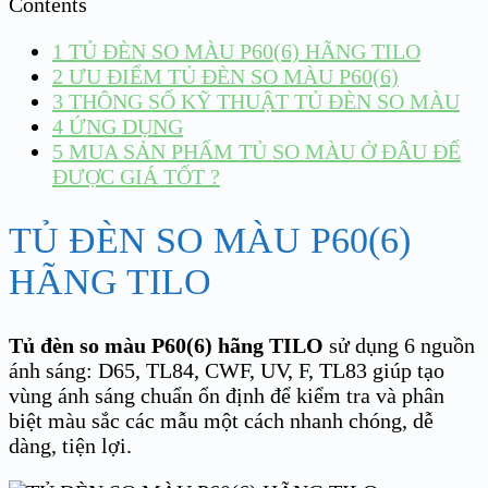
Contents
1
TỦ ĐÈN SO MÀU P60(6) HÃNG TILO
2
ƯU ĐIỂM TỦ ĐÈN SO MÀU P60(6)
3
THÔNG SỐ KỸ THUẬT TỦ ĐÈN SO MÀU
4
ỨNG DỤNG
5
MUA SẢN PHẨM TỦ SO MÀU Ở ĐÂU ĐỂ
ĐƯỢC GIÁ TỐT ?
TỦ ĐÈN SO MÀU P60(6)
HÃNG TILO
Tủ đèn so màu P60(6) hãng TILO
sử dụng 6 nguồn
ánh sáng: D65, TL84, CWF, UV, F, TL83 giúp tạo
vùng ánh sáng chuẩn ổn định để kiểm tra và phân
biệt màu sắc các mẫu một cách nhanh chóng, dễ
dàng, tiện lợi.