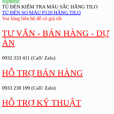
Đọc tiếp
TỦ ĐÈN KIỂM TRA MÀU SẮC HÃNG TILO
TỦ ĐÈN SO MÀU P120 HÃNG TILO
Vui lòng liên hệ để có giá tốt
TƯ VẤN - BÁN HÀNG - DỰ
ÁN
0932 333 411 (Call/ Zalo)
HỖ TRỢ BÁN HÀNG
0933 238 199 (Call/ Zalo)
HỖ TRỢ KỸ THUẬT