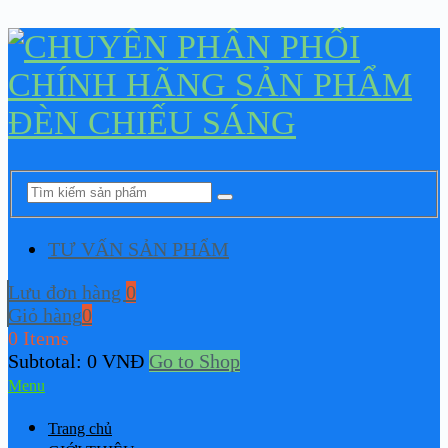
TƯ VẤN SẢN PHẨM
Lưu đơn hàng
0
Giỏ hàng
0
0 Items
Subtotal:
0
VNĐ
Go to Shop
Menu
Trang chủ