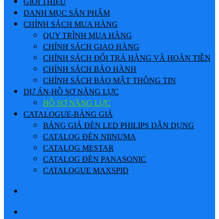
GIỚI THIỆU
DANH MỤC SẢN PHẨM
CHÍNH SÁCH MUA HÀNG
QUY TRÌNH MUA HÀNG
CHÍNH SÁCH GIAO HÀNG
CHÍNH SÁCH ĐỔI TRẢ HÀNG VÀ HOÀN TIỀN
CHÍNH SÁCH BẢO HÀNH
CHÍNH SÁCH BẢO MẬT THÔNG TIN
DỰ ÁN-HỒ SƠ NĂNG LỰC
HỒ SƠ NĂNG LỰC
CATALOGUE-BẢNG GIÁ
BẢNG GIÁ ĐÈN LED PHILIPS DÂN DỤNG
CATALOG ĐÈN NIINUMA
CATALOG MESTAR
CATALOG ĐÈN PANASONIC
CATALOGUE MAXSPID