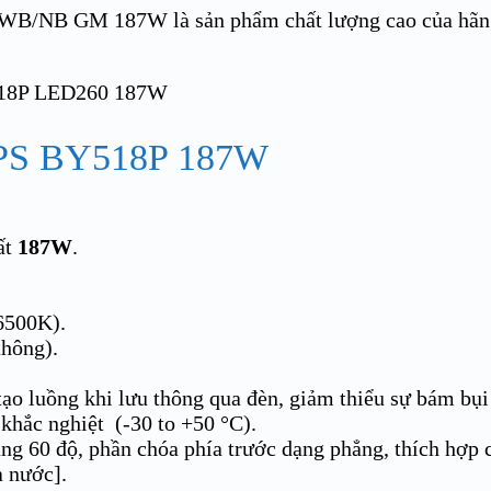
B/NB GM 187W là sản phẩm chất lượng cao của hã
S BY518P 187W
ất
187W
.
(6500K).
thông).
ạo luồng khi lưu thông qua đèn, giảm thiểu sự bám bụi 
 khắc nghiệt (-30 to +50 °C).
ng 60 độ, phần chóa phía trước dạng phẳng, thích hợp c
a nước].