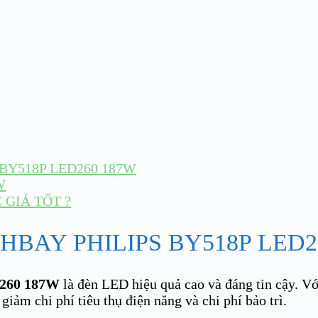
BY518P LED260 187W
W
GIÁ TỐT ?
BAY PHILIPS BY518P LED2
D260 187W
là đèn LED hiệu quả cao và đáng tin cậy. Vơ
ảm chi phí tiêu thụ điện năng và chi phí bảo trì.