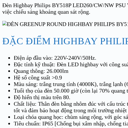
Đèn Highbay Philips BY518P LED260/CW/NW PSU W
việc chiếu sáng khoảng quan sát rộng.
ĐẶC ĐIỂM HIGHBAY PHILIP
Điện áp đầu vào: 220V-240V/50Hz.
Đặc tính kỹ thuật: Đèn LED highbay với công su
Quang thông: 26.000lm
Hệ số công suất >0.9
Màu sáng: trắng trung tính (4000K), trắng lạnh 
Tuổi thọ của đèn 50.000 giờ (còn lại 70% quang 
Độ hiển thị màu trên 80.
Chất liệu: Thân đèn bằng nhôm đúc với cấu trúc t
tốt và đảm bảo hoạt động trong môi trường nhiệt
Loại chóa quang học: chùm sáng rộng, với góc sá
Tiêu chuẩn: IP65 [Chống bụi xâm nhập, chống ti