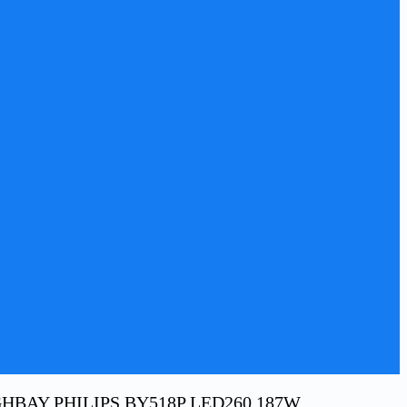
BAY PHILIPS BY518P LED260 187W