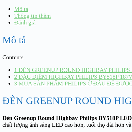
Mô tả
Thông tin thêm
Đánh giá
Mô tả
Contents
1
ĐÈN GREENUP ROUND HIGHBAY PHILIPS 
2
ĐẶC ĐIỂM HIGHBAY PHILIPS BY518P 187
3
MUA SẢN PHẨM PHILIPS Ở ĐÂU ĐỂ ĐƯỢC 
ĐÈN GREENUP ROUND HIGH
Đèn Greenup Round Highbay Philips BY518P LE
chất lượng ánh sáng LED cao hơn, tuổi thọ dài hơn và gi