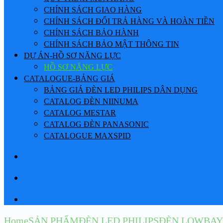
CHÍNH SÁCH GIAO HÀNG
CHÍNH SÁCH ĐỔI TRẢ HÀNG VÀ HOÀN TIỀN
CHÍNH SÁCH BẢO HÀNH
CHÍNH SÁCH BẢO MẬT THÔNG TIN
DỰ ÁN-HỒ SƠ NĂNG LỰC
HỒ SƠ NĂNG LỰC
CATALOGUE-BẢNG GIÁ
BẢNG GIÁ ĐÈN LED PHILIPS DÂN DỤNG
CATALOG ĐÈN NIINUMA
CATALOG MESTAR
CATALOG ĐÈN PANASONIC
CATALOGUE MAXSPID
Home
SẢN PHẨM
ĐÈN LED PHILIPS
ĐÈN LOWBAY 