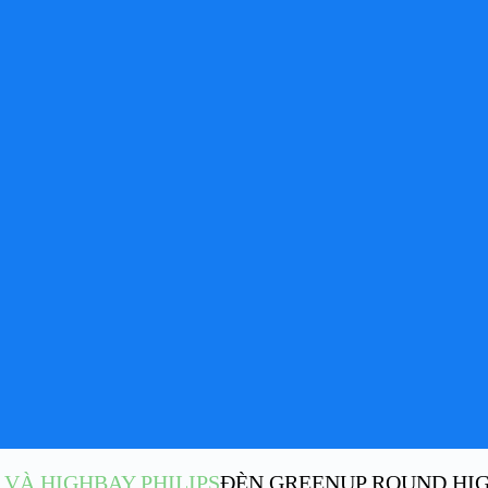
VÀ HIGHBAY PHILIPS
ĐÈN GREENUP ROUND HIGH