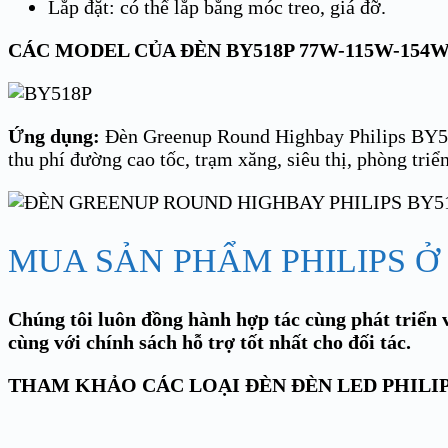
Lắp đặt: có thể lắp bằng móc treo, giá đỡ.
CÁC MODEL CỦA ĐÈN BY518P 77W-115W-154W
Ứng dụng:
Đèn Greenup Round Highbay Philips BY518
thu phí đường cao tốc, trạm xăng, siêu thị, phòng tr
MUA SẢN PHẨM PHILIPS Ở
Chúng tôi luôn đồng hành hợp tác cùng phát triển v
cùng với chính sách hỗ trợ tốt nhất cho đối tác.
THAM KHẢO CÁC LOẠI ĐÈN ĐÈN LED PHILI