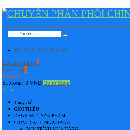
TƯ VẤN SẢN PHẨM
Lưu đơn hàng
0
Giỏ hàng
0
0 Items
Subtotal:
0
VNĐ
Go to Shop
Menu
Trang chủ
GIỚI THIỆU
DANH MỤC SẢN PHẨM
CHÍNH SÁCH MUA HÀNG
QUY TRÌNH MUA HÀNG