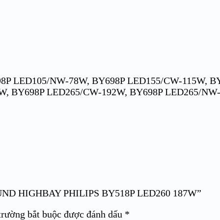
8P LED105/NW-78W, BY698P LED155/CW-115W, B
W, BY698P LED265/CW-192W, BY698P LED265/NW-
ROUND HIGHBAY PHILIPS BY518P LED260 187W”
trường bắt buộc được đánh dấu
*