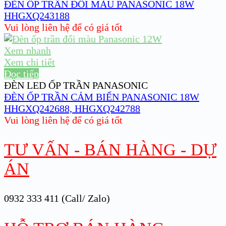
ĐÈN ỐP TRẦN ĐỔI MÀU PANASONIC 18W
HHGXQ243188
Vui lòng liên hệ để có giá tốt
Xem nhanh
Xem chi tiết
Đọc tiếp
ĐÈN LED ỐP TRẦN PANASONIC
ĐÈN ỐP TRẦN CẢM BIẾN PANASONIC 18W
HHGXQ242688, HHGXQ242788
Vui lòng liên hệ để có giá tốt
TƯ VẤN - BÁN HÀNG - DỰ
ÁN
0932 333 411 (Call/ Zalo)