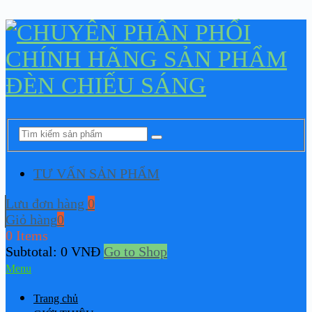
TƯ VẤN SẢN PHẨM
Lưu đơn hàng
0
Giỏ hàng
0
0 Items
Subtotal:
0
VNĐ
Go to Shop
Menu
Trang chủ