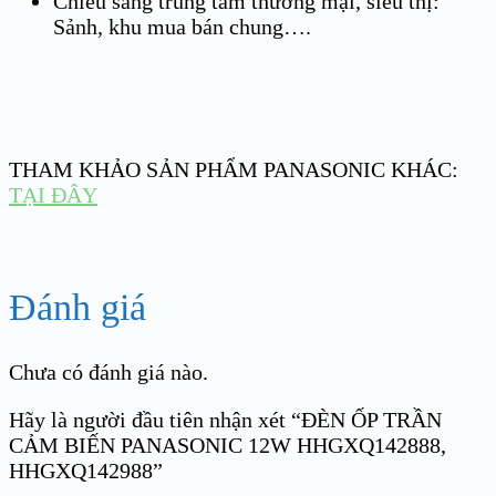
Chiếu sáng trung tâm thương mại, siêu thị:
Sảnh, khu mua bán chung….
THAM KHẢO SẢN PHẨM PANASONIC KHÁC:
TẠI ĐÂY
Đánh giá
Chưa có đánh giá nào.
Hãy là người đầu tiên nhận xét “ĐÈN ỐP TRẦN
CẢM BIẾN PANASONIC 12W HHGXQ142888,
HHGXQ142988”