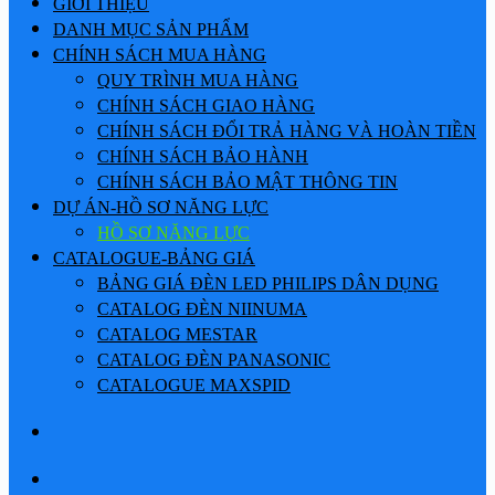
GIỚI THIỆU
DANH MỤC SẢN PHẨM
CHÍNH SÁCH MUA HÀNG
QUY TRÌNH MUA HÀNG
CHÍNH SÁCH GIAO HÀNG
CHÍNH SÁCH ĐỔI TRẢ HÀNG VÀ HOÀN TIỀN
CHÍNH SÁCH BẢO HÀNH
CHÍNH SÁCH BẢO MẬT THÔNG TIN
DỰ ÁN-HỒ SƠ NĂNG LỰC
HỒ SƠ NĂNG LỰC
CATALOGUE-BẢNG GIÁ
BẢNG GIÁ ĐÈN LED PHILIPS DÂN DỤNG
CATALOG ĐÈN NIINUMA
CATALOG MESTAR
CATALOG ĐÈN PANASONIC
CATALOGUE MAXSPID