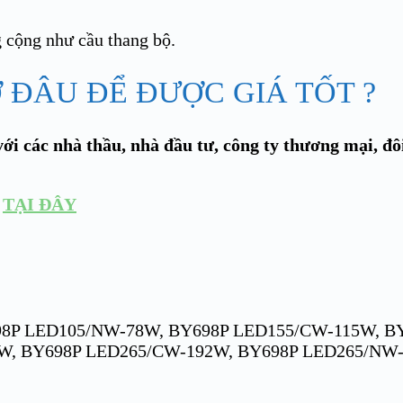
 cộng như cầu thang bộ.
ĐÂU ĐỂ ĐƯỢC GIÁ TỐT ?
ới các nhà thầu, nhà đầu tư, công ty thương mại, đô
:
TẠI ĐÂY
8P LED105/NW-78W, BY698P LED155/CW-115W, B
W, BY698P LED265/CW-192W, BY698P LED265/NW-