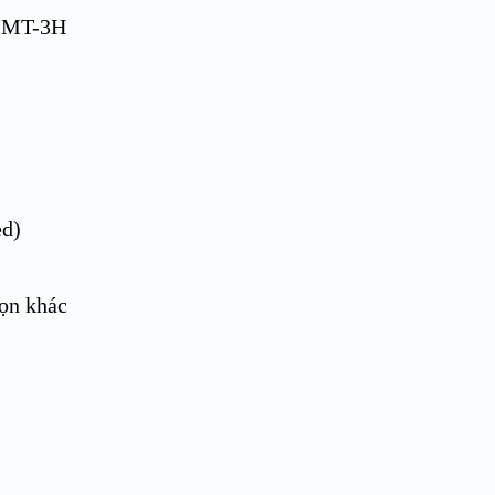
ed)
họn khác