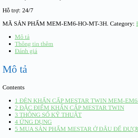
Hỗ trợ: 24/7
MÃ SẢN PHẨM
MEM-EM6-HO-MT-3H
.
Category:
Mô tả
Thông tin thêm
Đánh giá
Mô tả
Contents
1
ĐÈN KHẨN CẤP MESTAR TWIN MEM-EM6
2
ĐẶC ĐIỂM KHẨN CẤP MESTAR TWIN
3
THÔNG SỐ KỸ THUẬT
4
ỨNG DỤNG
5
MUA SẢN PHẨM MESTAR Ở ĐÂU ĐỂ ĐƯỢC