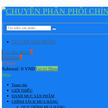
TƯ VẤN SẢN PHẨM
Lưu đơn hàng
0
Giỏ hàng
0
0 Items
Subtotal:
0
VNĐ
Go to Shop
Menu
Trang chủ
GIỚI THIỆU
DANH MỤC SẢN PHẨM
CHÍNH SÁCH MUA HÀNG
QUY TRÌNH MUA HÀNG