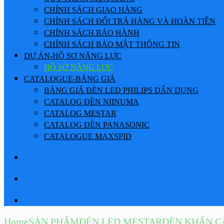
CHÍNH SÁCH GIAO HÀNG
CHÍNH SÁCH ĐỔI TRẢ HÀNG VÀ HOÀN TIỀN
CHÍNH SÁCH BẢO HÀNH
CHÍNH SÁCH BẢO MẬT THÔNG TIN
DỰ ÁN-HỒ SƠ NĂNG LỰC
HỒ SƠ NĂNG LỰC
CATALOGUE-BẢNG GIÁ
BẢNG GIÁ ĐÈN LED PHILIPS DÂN DỤNG
CATALOG ĐÈN NIINUMA
CATALOG MESTAR
CATALOG ĐÈN PANASONIC
CATALOGUE MAXSPID
Home
SẢN PHẨM
ĐÈN LED MESTAR
ĐÈN KHẨN C