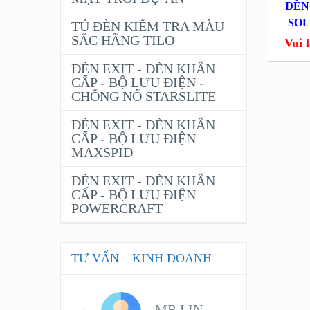
ĐÈN
SOL
TỦ ĐÈN KIỂM TRA MÀU
SẮC HÃNG TILO
Vui lo
ĐÈN EXIT - ĐÈN KHẨN
CẤP - BỘ LƯU ĐIỆN -
CHỐNG NỔ STARSLITE
ĐÈN EXIT - ĐÈN KHẨN
CẤP - BỘ LƯU ĐIỆN
MAXSPID
ĐÈN EXIT - ĐÈN KHẨN
CẤP - BỘ LƯU ĐIỆN
POWERCRAFT
TƯ VẤN – KINH DOANH
MR LIN