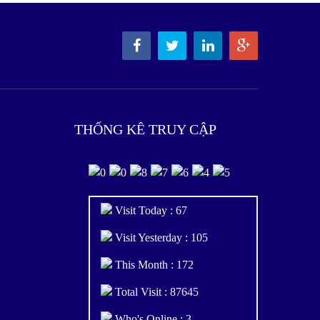
THỐNG KÊ TRUY CẬP
Visit Today : 67
Visit Yesterday : 105
This Month : 172
Total Visit : 87645
Who's Online : 3