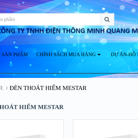
 SẢN PHẨM
CHÍNH SÁCH MUA HÀNG
DỰ ÁN-HỒ 
R
ĐÈN THOÁT HIỂM MESTAR
THOÁT HIỂM MESTAR