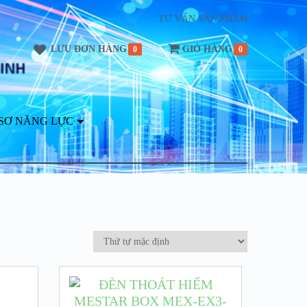
TƯ VẤN SẢN PHẨM
LƯU ĐƠN HÀNG
GIỎ HÀNG
0
0
SƠ NĂNG LỰC