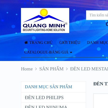
TRANG CHỦ
GIỚI THIỆU
DANH MỤC
CATALOGUE-BẢNG GIÁ
Home
SẢN PHẨM
ĐÈN LED MESTA
ĐÈN 
DANH MỤC SẢN PHẨM
ĐÈN LED PHILIPS
ĐÈN LED NIINUMA