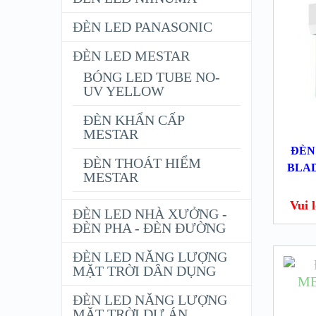
ĐÈN LED PANASONIC
ĐÈN LED MESTAR
BÓNG LED TUBE NO-
UV YELLOW
ĐÈN KHẨN CẤP
MESTAR
ĐÈN
ĐÈN THOÁT HIỂM
BLAD
MESTAR
Vui lo
ĐÈN LED NHÀ XƯỞNG -
ĐÈN PHA - ĐÈN ĐƯỜNG
ĐÈN LED NĂNG LƯỢNG
MẶT TRỜI DÂN DỤNG
ĐÈN LED NĂNG LƯỢNG
MẶT TRỜI DỰ ÁN