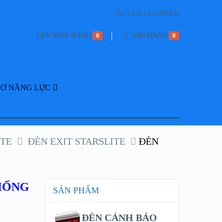
TƯ VẤN SẢN PHẨM
LƯU ĐƠN HÀNG
GIỎ HÀNG
0
0
SƠ NĂNG LỰC
ITE
ĐÈN EXIT STARSLITE
ĐÈN
CHỐNG
SẢN PHẨM
ĐÈN CẢNH BÁO