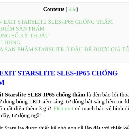
Contents
[
hide
]
 EXIT STARSLITE SLES-IP65 CHỐNG THẤM
ĐIỂM SẢN PHẨM
NG SỐ KỸ THUẬT
G DỤNG
 SẢN PHẨM STARSLITE Ở ĐÂU ĐỂ ĐƯỢC GIÁ T
EXIT STARSLITE SLES-IP65 CHỐNG
M
it Starslite SLES-IP65 chống thấm
là đèn báo lối tho
 dụng bóng LED siêu sáng, tự động bật sáng liên tục k
cố mất điện thêm 3 giờ.
Đèn exit
có mạch bảo vệ bình đ
 đầy, tự động ngắt.
t Starslite được thiết kế nhỏ gọn dễ lắp đặt với thiết kế