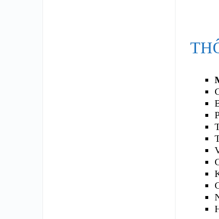
TH
C
T
T