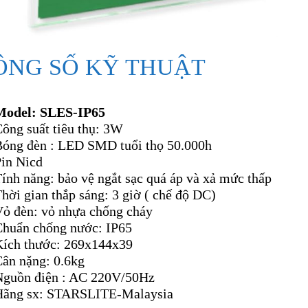
ÔNG SỐ KỸ THUẬT
Model: SLES-IP65
ông suất tiêu thụ: 3W
Bóng đèn : LED SMD tuổi thọ 50.000h
Pin Nicd
ính năng: bảo vệ ngắt sạc quá áp và xả mức thấp
hời gian thắp sáng: 3 giờ ( chế độ DC)
Vỏ đèn: vỏ nhựa chống cháy
Chuẩn chống nước: IP65
Kích thước: 269x144x39
Cân nặng: 0.6kg
Nguồn điện : AC 220V/50Hz
Hãng sx: STARSLITE-Malaysia