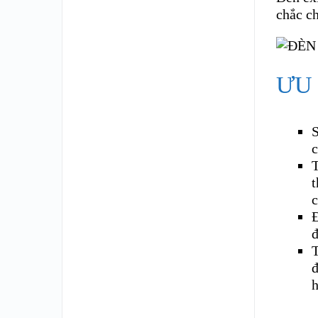
chắc ch
ƯU
S
c
T
t
c
Đ
đ
T
đ