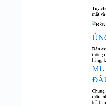
Tùy chọ
mặt và
ỨN
Đèn ex
thống c
hàng, 
MU
ĐÂU
Chúng t
thầu, n
kết bán