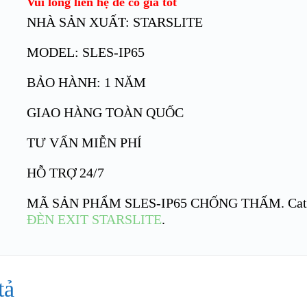
Vui lòng liên hệ để có giá tốt
NHÀ SẢN XUẤT: STARSLITE
MODEL: SLES-IP65
BẢO HÀNH: 1 NĂM
GIAO HÀNG TOÀN QUỐC
TƯ VẤN MIỄN PHÍ
HỖ TRỢ 24/7
MÃ SẢN PHẨM
SLES-IP65 CHỐNG THẤM
.
Cat
ĐÈN EXIT STARSLITE
.
tả