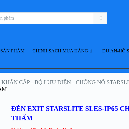
 SẢN PHẨM
CHÍNH SÁCH MUA HÀNG
DỰ ÁN-HỒ 
N KHẨN CẤP - BỘ LƯU ĐIỆN - CHỐNG NỔ STARSL
HẤM
ĐÈN EXIT STARSLITE SLES-IP65 
THẤM