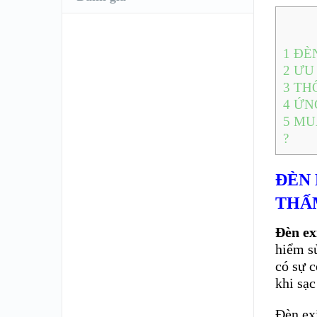
1
ĐÈN
2
ƯU 
3
THÔ
4
ỨN
5
MUA
?
ĐÈN 
THẤ
Đèn ex
hiểm sử
có sự 
khi sạc
Đèn exi