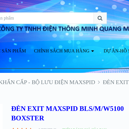
 SẢN PHẨM
CHÍNH SÁCH MUA HÀNG
DỰ ÁN-HỒ 
 KHẨN CẤP - BỘ LƯU ĐIỆN MAXSPID
ĐÈN EXI
ĐÈN EXIT MAXSPID BLS/M/W5100
BOXSTER