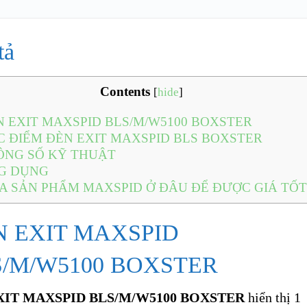
tả
Contents
[
hide
]
 EXIT MAXSPID BLS/M/W5100 BOXSTER
 ĐIỂM ĐÈN EXIT MAXSPID BLS BOXSTER
NG SỐ KỸ THUẬT
G DỤNG
 SẢN PHẨM MAXSPID Ở ĐÂU ĐỂ ĐƯỢC GIÁ TỐT
N EXIT MAXSPID
S/M/W5100 BOXSTER
XIT MAXSPID BLS/M/W5100 BOXSTER
hiển thị 1