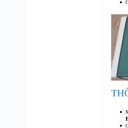
C
TH
C