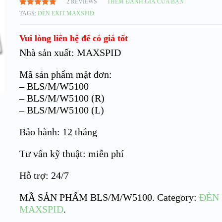
2
REVIEWS
THÊM ĐÁNH GIÁ CỦA BẠN
5.00
2
TRÊN
TAGS:
ĐÈN EXIT MAXSPID
.
5 DỰA
TRÊN
ĐÁNH GIÁ
Vui lòng liên hệ để có giá tốt
Nhà sản xuất: MAXSPID
Mã sản phẩm mặt đơn:
– BLS/M/W5100
– BLS/M/W5100 (R)
– BLS/M/W5100 (L)
Bảo hành: 12 tháng
Tư vấn kỹ thuật: miễn phí
Hỗ trợ: 24/7
MÃ SẢN PHẨM
BLS/M/W5100
.
Category:
ĐÈN 
MAXSPID
.