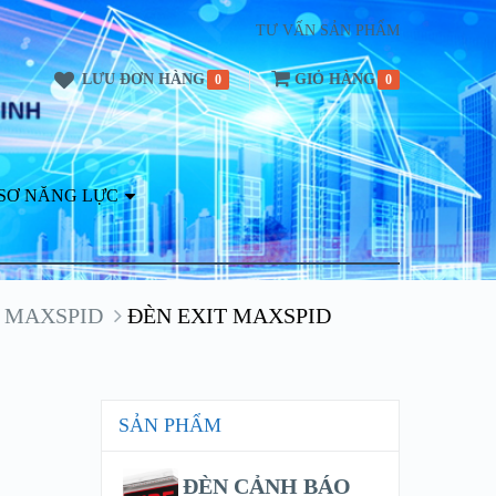
TƯ VẤN SẢN PHẨM
LƯU ĐƠN HÀNG
GIỎ HÀNG
0
0
SƠ NĂNG LỰC
T MAXSPID
ĐÈN EXIT MAXSPID
SẢN PHẨM
ĐÈN CẢNH BÁO