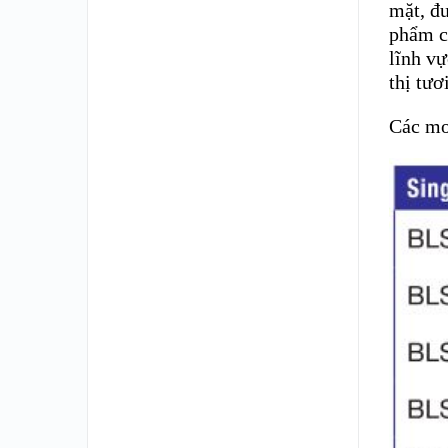
mặt, đ
phẩm c
lĩnh v
thị tươ
Các mo