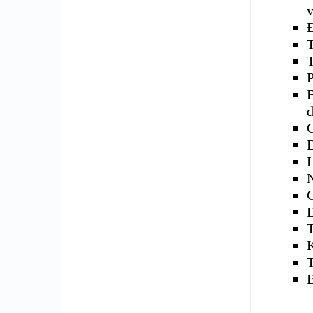
v
T
đ
C
L