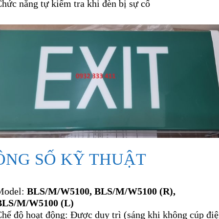
hức năng tự kiểm tra khi đèn bị sự cố
ÔNG SỐ KỸ THUẬT
Model:
BLS/M/W5100, BLS/M/W5100 (R),
BLS/M/W5100 (L)
hế độ hoạt động: Được duy trì (sáng khi không cúp đi