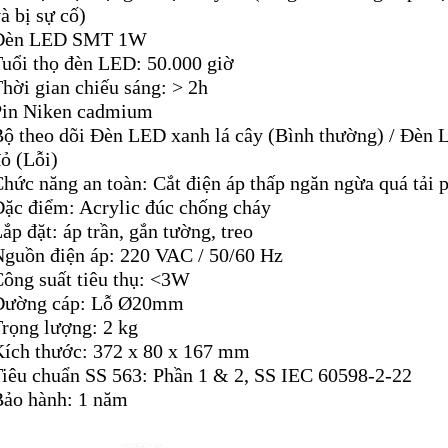
à bị sự cố)
Đèn LED SMT 1W
Tuổi thọ đèn LED: 50.000 giờ
hời gian chiếu sáng: > 2h
Pin Niken cadmium
Bộ theo dõi Đèn LED xanh lá cây (Bình thường) / Đèn
ỏ (Lỗi)
hức năng an toàn: Cắt điện áp thấp ngăn ngừa quá tải 
Đặc điểm: Acrylic đúc chống cháy
ắp đặt: áp trần, gắn tường, treo
Nguồn điện áp: 220 VAC / 50/60 Hz
Công suất tiêu thụ: <3W
Đường cáp: Lỗ Ø20mm
Trọng lượng: 2 kg
Kích thước: 372 x 80 x 167 mm
Tiêu chuẩn SS 563: Phần 1 & 2, SS IEC 60598-2-22
Bảo hành: 1 năm