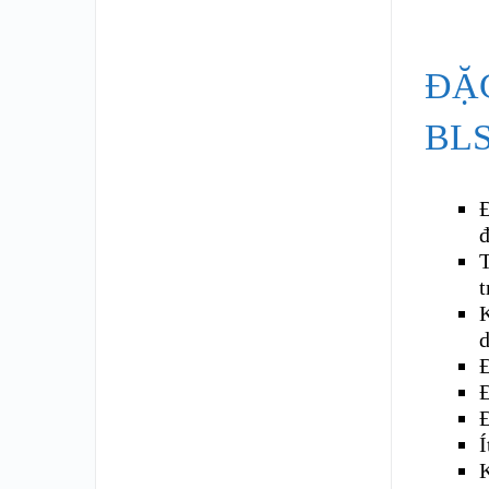
ĐẶ
BL
Đ
đ
T
t
K
Đ
Đ
Đ
Í
K