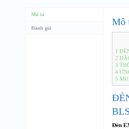
Mô tả
Mô 
Đánh giá
1
ĐÈN
2
ĐẶC
3
THÔ
4
ỨN
5
MUA
ĐÈ
BL
Đèn E