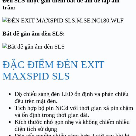
Đèn SLS được gắn thêm bát đế âm để lắp âm
trần:
Bát đế gắn âm đèn SLS:
ĐẶC ĐIỂM ĐÈN EXIT
MAXSPID SLS
Độ chiếu sáng đèn LED ổn định và phản chiếu
đều trên mặt đèn.
Tích hợp bộ pin NiCd với thời gian xả pin chậm
và ổn định trong thời gian dài.
Kích thước nhỏ gọn nhẹ và không chiếm nhiều
diện tích sử dụng
Đèn cấp nguồn chiếu sáng hơn 3 giờ sau khi bị