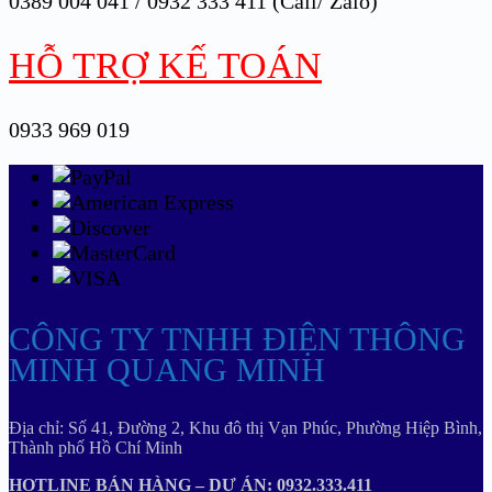
0389 004 041 / 0932 333 411 (Call/ Zalo)
HỖ TRỢ KẾ TOÁN
0933 969 019
CÔNG TY TNHH ĐIỆN THÔNG
MINH QUANG MINH
Địa chỉ: Số 41, Đường 2, Khu đô thị Vạn Phúc, Phường Hiệp Bình,
Thành phố Hồ Chí Minh
HOTLINE BÁN HÀNG – DỰ ÁN: 0932.333.411