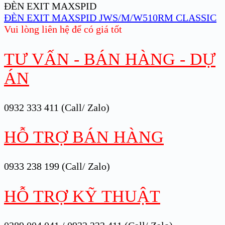
ĐÈN EXIT MAXSPID
ĐÈN EXIT MAXSPID JWS/M/W510RM CLASSIC
Vui lòng liên hệ để có giá tốt
TƯ VẤN - BÁN HÀNG - DỰ
ÁN
0932 333 411 (Call/ Zalo)
HỖ TRỢ BÁN HÀNG
0933 238 199 (Call/ Zalo)
HỖ TRỢ KỸ THUẬT