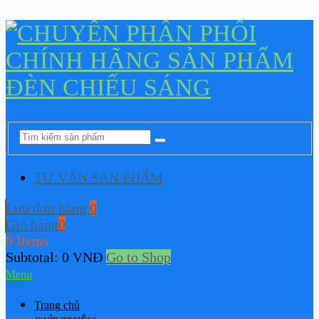
TƯ VẤN SẢN PHẨM
Lưu đơn hàng
0
Giỏ hàng
0
0 Items
Subtotal:
0
VNĐ
Go to Shop
Menu
Trang chủ