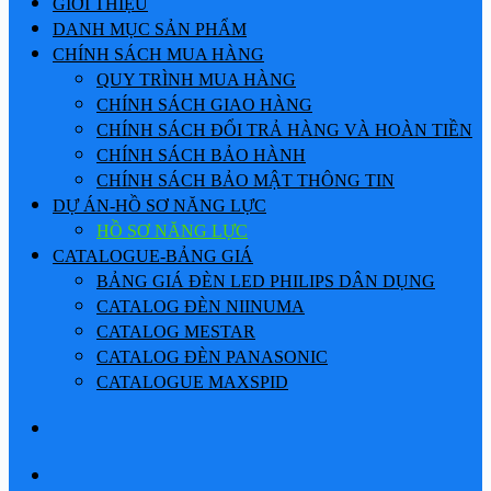
GIỚI THIỆU
DANH MỤC SẢN PHẨM
CHÍNH SÁCH MUA HÀNG
QUY TRÌNH MUA HÀNG
CHÍNH SÁCH GIAO HÀNG
CHÍNH SÁCH ĐỔI TRẢ HÀNG VÀ HOÀN TIỀN
CHÍNH SÁCH BẢO HÀNH
CHÍNH SÁCH BẢO MẬT THÔNG TIN
DỰ ÁN-HỒ SƠ NĂNG LỰC
HỒ SƠ NĂNG LỰC
CATALOGUE-BẢNG GIÁ
BẢNG GIÁ ĐÈN LED PHILIPS DÂN DỤNG
CATALOG ĐÈN NIINUMA
CATALOG MESTAR
CATALOG ĐÈN PANASONIC
CATALOGUE MAXSPID