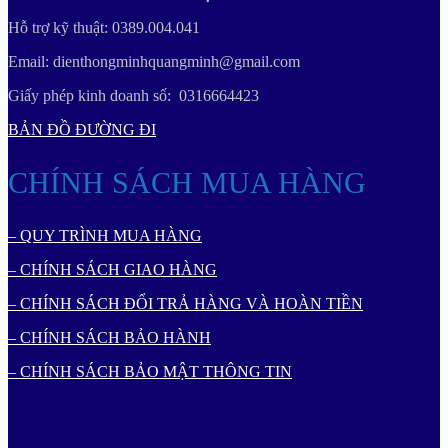
Hỗ trợ kỹ thuật: 0389.004.041
Email: dienthongminhquangminh@gmail.com
Giấy phép kinh doanh số: 0316664423
BẢN ĐỒ ĐƯỜNG ĐI
CHÍNH SÁCH MUA HÀNG
– QUY TRÌNH MUA HÀNG
– CHÍNH SÁCH GIAO HÀNG
– CHÍNH SÁCH ĐỔI TRẢ HÀNG VÀ HOÀN TIỀN
– CHÍNH SÁCH BẢO HÀNH
– CHÍNH SÁCH BẢO MẬT THÔNG TIN