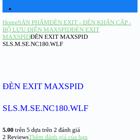
Home
SẢN PHẨM
ĐÈN EXIT - ĐÈN KHẨN CẤP -
BỘ LƯU ĐIỆN MAXSPID
ĐÈN EXIT
MAXSPID
ĐÈN EXIT MAXSPID
SLS.M.SE.NC180.WLF
ĐÈN EXIT MAXSPID
SLS.M.SE.NC180.WLF
5.00
trên 5 dựa trên
2
đánh giá
2
Reviews
Thêm đánh giá của bạn