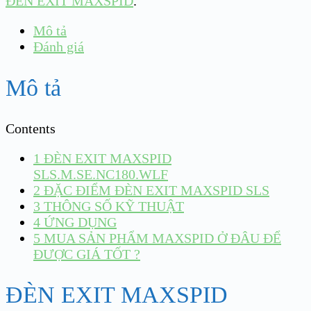
ĐÈN EXIT MAXSPID
.
Mô tả
Đánh giá
Mô tả
Contents
1
ĐÈN EXIT MAXSPID
SLS.M.SE.NC180.WLF
2
ĐẶC ĐIỂM ĐÈN EXIT MAXSPID SLS
3
THÔNG SỐ KỸ THUẬT
4
ỨNG DỤNG
5
MUA SẢN PHẨM MAXSPID Ở ĐÂU ĐỂ
ĐƯỢC GIÁ TỐT ?
ĐÈN EXIT MAXSPID