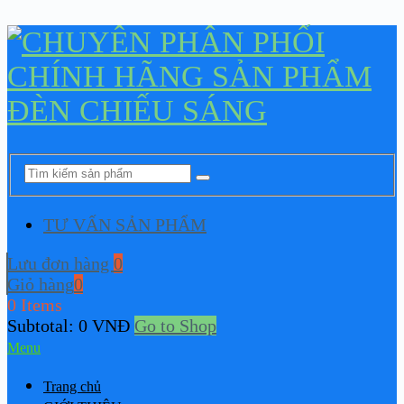
TƯ VẤN SẢN PHẨM
Lưu đơn hàng
0
Giỏ hàng
0
0 Items
Subtotal:
0
VNĐ
Go to Shop
Menu
Trang chủ