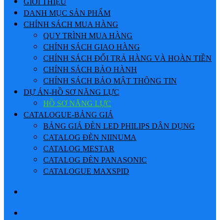
GIỚI THIỆU
DANH MỤC SẢN PHẨM
CHÍNH SÁCH MUA HÀNG
QUY TRÌNH MUA HÀNG
CHÍNH SÁCH GIAO HÀNG
CHÍNH SÁCH ĐỔI TRẢ HÀNG VÀ HOÀN TIỀN
CHÍNH SÁCH BẢO HÀNH
CHÍNH SÁCH BẢO MẬT THÔNG TIN
DỰ ÁN-HỒ SƠ NĂNG LỰC
HỒ SƠ NĂNG LỰC
CATALOGUE-BẢNG GIÁ
BẢNG GIÁ ĐÈN LED PHILIPS DÂN DỤNG
CATALOG ĐÈN NIINUMA
CATALOG MESTAR
CATALOG ĐÈN PANASONIC
CATALOGUE MAXSPID