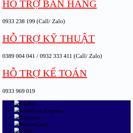
HỖ TRỢ BÁN HÀNG
0933 238 199 (Call/ Zalo)
HỖ TRỢ KỸ THUẬT
0389 004 041 / 0932 333 411 (Call/ Zalo)
HỖ TRỢ KẾ TOÁN
0933 969 019