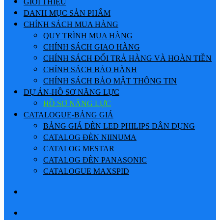
GIỚI THIỆU
DANH MỤC SẢN PHẨM
CHÍNH SÁCH MUA HÀNG
QUY TRÌNH MUA HÀNG
CHÍNH SÁCH GIAO HÀNG
CHÍNH SÁCH ĐỔI TRẢ HÀNG VÀ HOÀN TIỀN
CHÍNH SÁCH BẢO HÀNH
CHÍNH SÁCH BẢO MẬT THÔNG TIN
DỰ ÁN-HỒ SƠ NĂNG LỰC
HỒ SƠ NĂNG LỰC
CATALOGUE-BẢNG GIÁ
BẢNG GIÁ ĐÈN LED PHILIPS DÂN DỤNG
CATALOG ĐÈN NIINUMA
CATALOG MESTAR
CATALOG ĐÈN PANASONIC
CATALOGUE MAXSPID