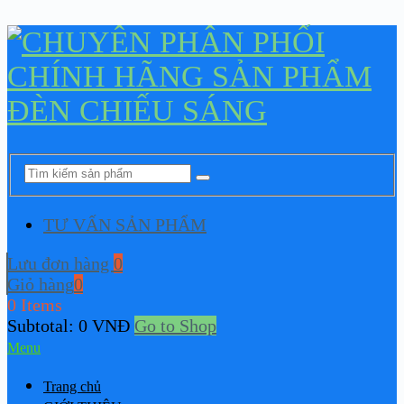
TƯ VẤN SẢN PHẨM
Lưu đơn hàng
0
Giỏ hàng
0
0 Items
Subtotal:
0
VNĐ
Go to Shop
Menu
Trang chủ