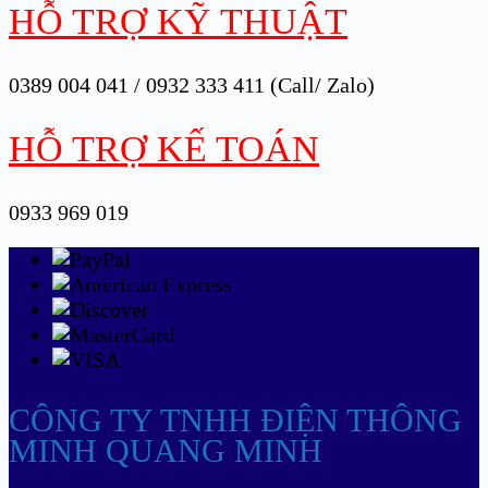
HỖ TRỢ KỸ THUẬT
0389 004 041 / 0932 333 411 (Call/ Zalo)
HỖ TRỢ KẾ TOÁN
0933 969 019
CÔNG TY TNHH ĐIỆN THÔNG
MINH QUANG MINH