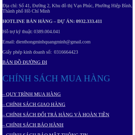
Địa chỉ: Số 41, Đường 2, Khu đô thị Vạn Phúc, Phường Hiệp Bình,
Thành phố Hồ Chí Minh
HOTLINE BÁN HÀNG – DỰ ÁN: 0932.333.411
Hỗ trợ kỹ thuật: 0389.004.041
Email: dienthongminhquangminh@gmail.com
Giấy phép kinh doanh số: 0316664423
BẢN ĐỒ ĐƯỜNG ĐI
CHÍNH SÁCH MUA HÀNG
– QUY TRÌNH MUA HÀNG
– CHÍNH SÁCH GIAO HÀNG
– CHÍNH SÁCH ĐỔI TRẢ HÀNG VÀ HOÀN TIỀN
– CHÍNH SÁCH BẢO HÀNH