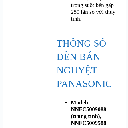
trong suốt bền gấp
250 lần so với thủy
tinh.
THÔNG SỐ
ĐÈN BÁN
NGUYỆT
PANASONIC
Model:
NNFC5009088
(trung tính),
NNFC5009588