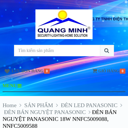
LƯU ĐƠN HÀNG
GIỎ HÀNG
0
0
MENU
Home
SẢN PHẨM
ĐÈN LED PANASONIC
ĐÈN BÁN NGUYỆT PANASONIC
ĐÈN BÁN
NGUYỆT PANASONIC 18W NNFC5009088,
NNFC5009588