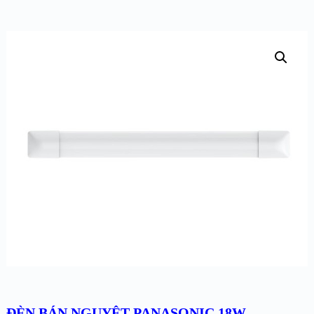
ĐÈN BÁN NGUYỆT PANASONIC 18W