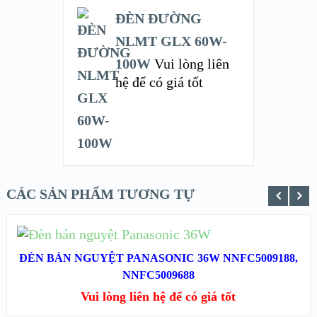
ĐÈN ĐƯỜNG
NLMT GLX 60W-
100W
Vui lòng liên
hệ để có giá tốt
CÁC SẢN PHẨM TƯƠNG TỰ
ĐỌC TIẾP
ĐÈN BÁN NGUYỆT PANASONIC 36W NNFC5009188,
XEM NHANH
NNFC5009688
Vui lòng liên hệ để có giá tốt
XEM CHI TIẾT