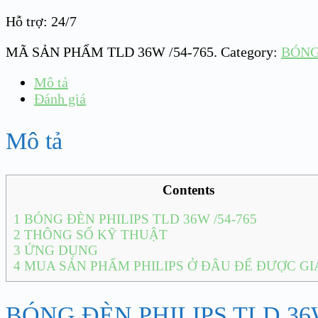
Hỗ trợ: 24/7
MÃ SẢN PHẨM
TLD 36W /54-765
.
Category:
BÓNG
Mô tả
Đánh giá
Mô tả
Contents
1
BÓNG ĐÈN PHILIPS TLD 36W /54-765
2
THÔNG SỐ KỸ THUẬT
3
ỨNG DỤNG
4
MUA SẢN PHẨM PHILIPS Ở ĐÂU ĐỂ ĐƯỢC GIÁ
BÓNG ĐÈN PHILIPS TLD 36W