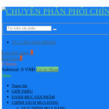
TƯ VẤN SẢN PHẨM
Lưu đơn hàng
0
Giỏ hàng
0
0 Items
Subtotal:
0
VNĐ
Go to Shop
Menu
Trang chủ
GIỚI THIỆU
DANH MỤC SẢN PHẨM
CHÍNH SÁCH MUA HÀNG
QUY TRÌNH MUA HÀNG