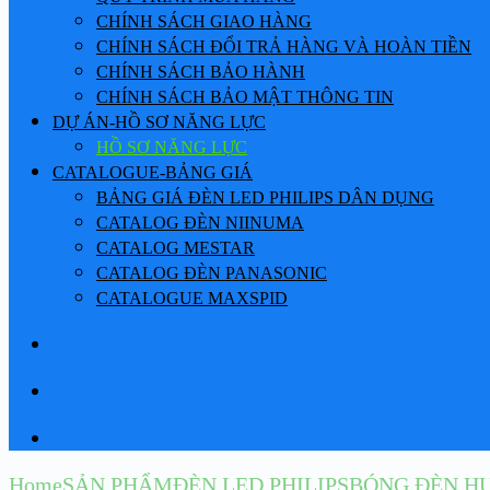
CHÍNH SÁCH GIAO HÀNG
CHÍNH SÁCH ĐỔI TRẢ HÀNG VÀ HOÀN TIỀN
CHÍNH SÁCH BẢO HÀNH
CHÍNH SÁCH BẢO MẬT THÔNG TIN
DỰ ÁN-HỒ SƠ NĂNG LỰC
HỒ SƠ NĂNG LỰC
CATALOGUE-BẢNG GIÁ
BẢNG GIÁ ĐÈN LED PHILIPS DÂN DỤNG
CATALOG ĐÈN NIINUMA
CATALOG MESTAR
CATALOG ĐÈN PANASONIC
CATALOGUE MAXSPID
Home
SẢN PHẨM
ĐÈN LED PHILIPS
BÓNG ĐÈN HU