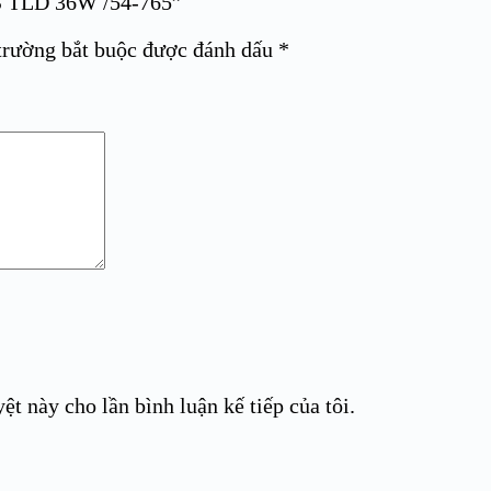
S TLD 36W /54-765”
trường bắt buộc được đánh dấu
*
ệt này cho lần bình luận kế tiếp của tôi.