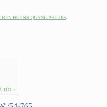
 ĐÈN HUỲNH QUANG PHILIPS
.
 TỐT ?
 /54-765