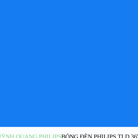
ỲNH QUANG PHILIPS
BÓNG ĐÈN PHILIPS TLD 36