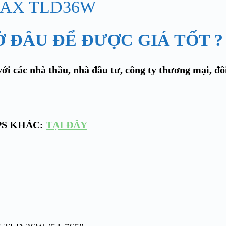
Ở ĐÂU ĐỂ ĐƯỢC GIÁ TỐT ?
ới các nhà thầu, nhà đầu tư, công ty thương mại, đô
PS KHÁC:
TẠI ĐÂY