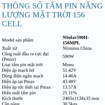
THÔNG SỐ TẤM PIN NĂNG
LƯỢNG MẶT TRỜI 156
CELL
NSolar590H-
Model sản phẩm
156MPL
Xuất xứ
Niinuma China
Công suất đầu ra cực đại
590W
(Pmax)
Loại tấm pin mặt trời
Mono
Điện áp mạch hở
51.42V
Dòng điện ngắn mạch
14.46A
Điện áp tại Pmax
43.48V
Điện áp tức thời tại Pmax
13.57A
Hiệu suất tấm pin
21.11%
Kích thước
2465x1134x35 mm
Cân nặng
30.5kgs