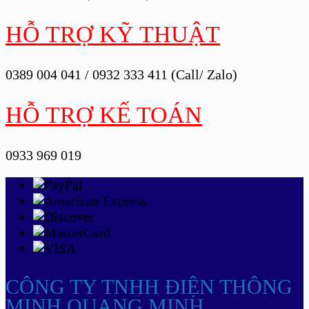
HỖ TRỢ KỸ THUẬT
0389 004 041 / 0932 333 411 (Call/ Zalo)
HỖ TRỢ KẾ TOÁN
0933 969 019
CÔNG TY TNHH ĐIỆN THÔNG
MINH QUANG MINH