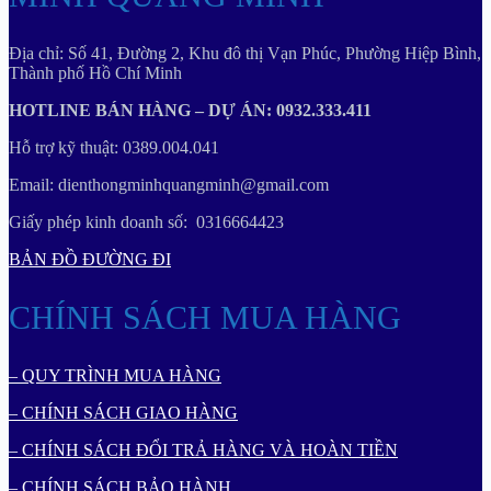
Địa chỉ: Số 41, Đường 2, Khu đô thị Vạn Phúc, Phường Hiệp Bình,
Thành phố Hồ Chí Minh
HOTLINE BÁN HÀNG – DỰ ÁN: 0932.333.411
Hỗ trợ kỹ thuật: 0389.004.041
Email: dienthongminhquangminh@gmail.com
Giấy phép kinh doanh số: 0316664423
BẢN ĐỒ ĐƯỜNG ĐI
CHÍNH SÁCH MUA HÀNG
– QUY TRÌNH MUA HÀNG
– CHÍNH SÁCH GIAO HÀNG
– CHÍNH SÁCH ĐỔI TRẢ HÀNG VÀ HOÀN TIỀN
– CHÍNH SÁCH BẢO HÀNH