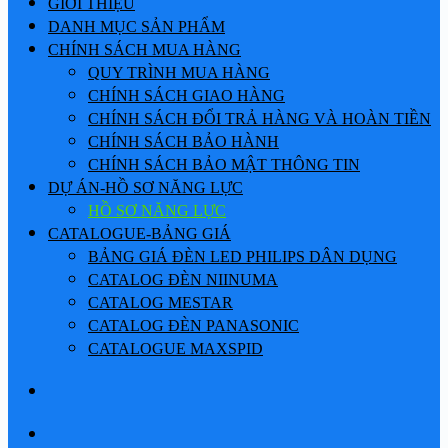
GIỚI THIỆU
DANH MỤC SẢN PHẨM
CHÍNH SÁCH MUA HÀNG
QUY TRÌNH MUA HÀNG
CHÍNH SÁCH GIAO HÀNG
CHÍNH SÁCH ĐỔI TRẢ HÀNG VÀ HOÀN TIỀN
CHÍNH SÁCH BẢO HÀNH
CHÍNH SÁCH BẢO MẬT THÔNG TIN
DỰ ÁN-HỒ SƠ NĂNG LỰC
HỒ SƠ NĂNG LỰC
CATALOGUE-BẢNG GIÁ
BẢNG GIÁ ĐÈN LED PHILIPS DÂN DỤNG
CATALOG ĐÈN NIINUMA
CATALOG MESTAR
CATALOG ĐÈN PANASONIC
CATALOGUE MAXSPID