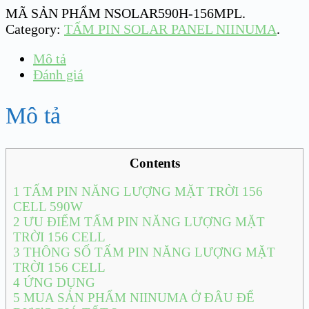
MÃ SẢN PHẨM
NSOLAR590H-156MPL
.
Category:
TẤM PIN SOLAR PANEL NIINUMA
.
Mô tả
Đánh giá
Mô tả
Contents
1
TẤM PIN NĂNG LƯỢNG MẶT TRỜI 156
CELL 590W
2
ƯU ĐIỂM TẤM PIN NĂNG LƯỢNG MẶT
TRỜI 156 CELL
3
THÔNG SỐ TẤM PIN NĂNG LƯỢNG MẶT
TRỜI 156 CELL
4
ỨNG DỤNG
5
MUA SẢN PHẨM NIINUMA Ở ĐÂU ĐỂ