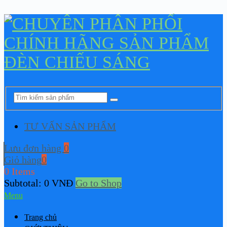
TƯ VẤN SẢN PHẨM
Lưu đơn hàng
0
Giỏ hàng
0
0 Items
Subtotal:
0
VNĐ
Go to Shop
Menu
Trang chủ