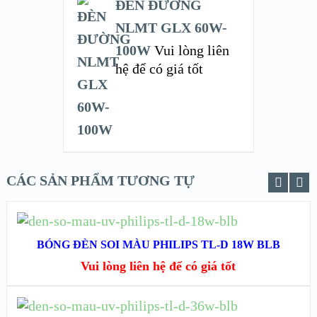
ĐÈN ĐƯỜNG
NLMT GLX 60W-
100W
Vui lòng liên
hệ để có giá tốt
CÁC SẢN PHẨM TƯƠNG TỰ
ĐỌC TIẾP
BÓNG ĐÈN SOI MÀU PHILIPS TL-D 18W BLB
XEM NHANH
Vui lòng liên hệ để có giá tốt
XEM CHI TIẾT
ĐỌC TIẾP