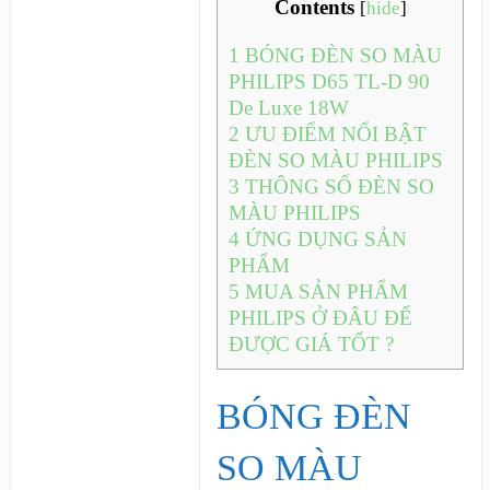
Contents
[
hide
]
1
BÓNG ĐÈN SO MÀU
PHILIPS D65 TL-D 90
De Luxe 18W
2
ƯU ĐIỂM NỔI BẬT
ĐÈN SO MÀU PHILIPS
3
THÔNG SỐ ĐÈN SO
MÀU PHILIPS
4
ỨNG DỤNG SẢN
PHẨM
5
MUA SẢN PHẨM
PHILIPS Ở ĐÂU ĐỂ
ĐƯỢC GIÁ TỐT ?
BÓNG ĐÈN
SO MÀU