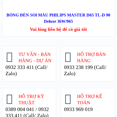
ĐỌC TIẾP
BÓNG ĐÈN SOI MÀU PHILIPS MASTER D65 TL-D 90
XEM NHANH
Deluxe 36W/965
Vui lòng liên hệ để có giá tốt
XEM CHI TIẾT
TƯ VẤN - BÁN
HỖ TRỢ BÁN
HÀNG - DỰ ÁN
HÀNG
0932 333 411 (Call/
0933 238 199 (Call/
Zalo)
Zalo)
HỖ TRỢ KỸ
HỖ TRỢ KẾ
THUẬT
TOÁN
0389 004 041 / 0932
0933 969 019
333 411 (Call/ Zalo)