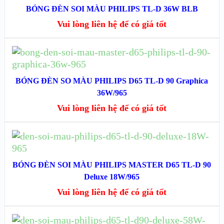
BÓNG ĐÈN SOI MÀU PHILIPS TL-D 36W BLB
XEM NHANH
Vui lòng liên hệ để có giá tốt
XEM CHI TIẾT
ĐỌC TIẾP
XEM NHANH
BÓNG ĐÈN SO MÀU PHILIPS D65 TL-D 90 Graphica
36W/965
XEM CHI TIẾT
Vui lòng liên hệ để có giá tốt
ĐỌC TIẾP
XEM NHANH
BÓNG ĐÈN SOI MÀU PHILIPS MASTER D65 TL-D 90
Deluxe 18W/965
XEM CHI TIẾT
Vui lòng liên hệ để có giá tốt