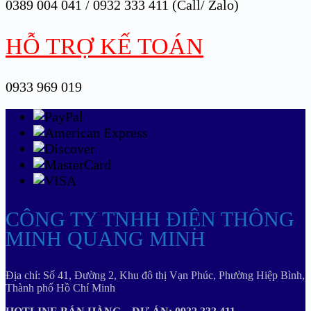
0389 004 041 / 0932 333 411 (Call/ Zalo)
HỖ TRỢ KẾ TOÁN
0933 969 019
CÔNG TY TNHH ĐIỆN THÔNG
MINH QUANG MINH
Địa chỉ: Số 41, Đường 2, Khu đô thị Vạn Phúc, Phường Hiệp Bình,
Thành phố Hồ Chí Minh