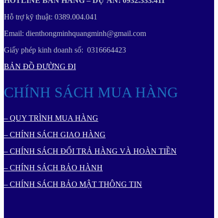
HOTLINE BÁN HÀNG – DỰ ÁN: 0932.333.411
Hỗ trợ kỹ thuật: 0389.004.041
Email: dienthongminhquangminh@gmail.com
Giấy phép kinh doanh số: 0316664423
BẢN ĐỒ ĐƯỜNG ĐI
CHÍNH SÁCH MUA HÀNG
– QUY TRÌNH MUA HÀNG
– CHÍNH SÁCH GIAO HÀNG
– CHÍNH SÁCH ĐỔI TRẢ HÀNG VÀ HOÀN TIỀN
– CHÍNH SÁCH BẢO HÀNH
– CHÍNH SÁCH BẢO MẬT THÔNG TIN