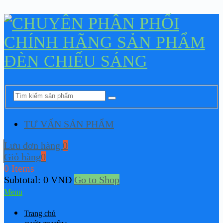
TƯ VẤN SẢN PHẨM
Lưu đơn hàng
0
Giỏ hàng
0
0 Items
Subtotal:
0
VNĐ
Go to Shop
Menu
Trang chủ