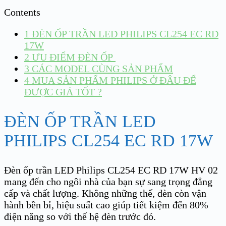
Contents
1
ĐÈN ỐP TRẦN LED PHILIPS CL254 EC RD
17W
2
ƯU ĐIỂM ĐÈN ỐP
3
CÁC MODEL CÙNG SẢN PHẨM
4
MUA SẢN PHẨM PHILIPS Ở ĐÂU ĐỂ
ĐƯỢC GIÁ TỐT ?
ĐÈN ỐP TRẦN LED
PHILIPS CL254 EC RD 17W
Đèn ốp trần LED Philips CL254 EC RD 17W HV 02
mang đến cho ngôi nhà của bạn sự sang trọng đẳng
cấp và chất lượng. Không những thế, đèn còn vận
hành bền bỉ, hiệu suất cao giúp tiết kiệm đến 80%
điện năng so với thế hệ đèn trước đó.