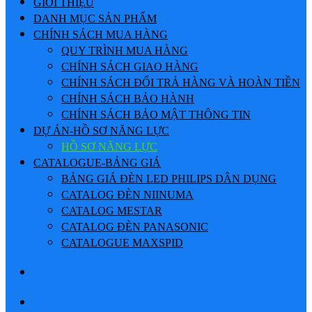
GIỚI THIỆU
DANH MỤC SẢN PHẨM
CHÍNH SÁCH MUA HÀNG
QUY TRÌNH MUA HÀNG
CHÍNH SÁCH GIAO HÀNG
CHÍNH SÁCH ĐỔI TRẢ HÀNG VÀ HOÀN TIỀN
CHÍNH SÁCH BẢO HÀNH
CHÍNH SÁCH BẢO MẬT THÔNG TIN
DỰ ÁN-HỒ SƠ NĂNG LỰC
HỒ SƠ NĂNG LỰC
CATALOGUE-BẢNG GIÁ
BẢNG GIÁ ĐÈN LED PHILIPS DÂN DỤNG
CATALOG ĐÈN NIINUMA
CATALOG MESTAR
CATALOG ĐÈN PANASONIC
CATALOGUE MAXSPID