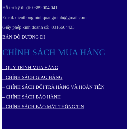
Hỗ trợ kỹ thuật: 0389.004.041
Email: dienthongminhquangminh@gmail.com
Giấy phép kinh doanh số: 0316664423
BẢN ĐỒ ĐƯỜNG ĐI
CHÍNH SÁCH MUA HÀNG
– QUY TRÌNH MUA HÀNG
– CHÍNH SÁCH GIAO HÀNG
– CHÍNH SÁCH ĐỔI TRẢ HÀNG VÀ HOÀN TIỀN
– CHÍNH SÁCH BẢO HÀNH
– CHÍNH SÁCH BẢO MẬT THÔNG TIN