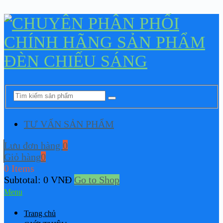
TƯ VẤN SẢN PHẨM
Lưu đơn hàng
0
Giỏ hàng
0
0 Items
Subtotal:
0
VNĐ
Go to Shop
Menu
Trang chủ