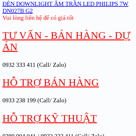
ĐÈN DOWNLIGHT ÂM TRẦN LED PHILIPS 7W
DN027B G2
Vui lòng liên hệ để có giá tốt
TƯ VẤN - BÁN HÀNG - DỰ
ÁN
0932 333 411 (Call/ Zalo)
HỖ TRỢ BÁN HÀNG
0933 238 199 (Call/ Zalo)
HỖ TRỢ KỸ THUẬT
0389 004 041 / 0932 333 411 (Call/ Zalo)