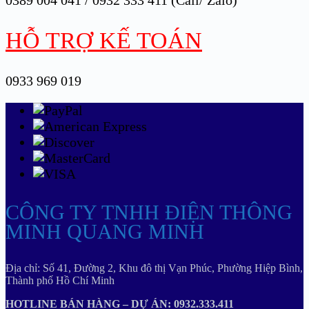
HỖ TRỢ KẾ TOÁN
0933 969 019
CÔNG TY TNHH ĐIỆN THÔNG
MINH QUANG MINH
Địa chỉ: Số 41, Đường 2, Khu đô thị Vạn Phúc, Phường Hiệp Bình,
Thành phố Hồ Chí Minh
HOTLINE BÁN HÀNG – DỰ ÁN: 0932.333.411