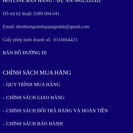
HOTLINE BÁN HÀNG – DỰ ÁN: 0932.333.411
Hỗ trợ kỹ thuật: 0389.004.041
Email: dienthongminhquangminh@gmail.com
Giấy phép kinh doanh số: 0316664423
BẢN ĐỒ ĐƯỜNG ĐI
CHÍNH SÁCH MUA HÀNG
– QUY TRÌNH MUA HÀNG
– CHÍNH SÁCH GIAO HÀNG
– CHÍNH SÁCH ĐỔI TRẢ HÀNG VÀ HOÀN TIỀN
– CHÍNH SÁCH BẢO HÀNH