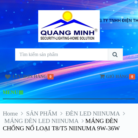
LƯU ĐƠN HÀNG
GIỎ HÀNG
0
0
MENU
Home
SẢN PHẨM
ĐÈN LED NIINUMA
MÁNG ĐÈN LED NIINUMA
MÁNG ĐÈN
CHỐNG NỔ LOẠI T8/T5 NIINUMA 9W-36W