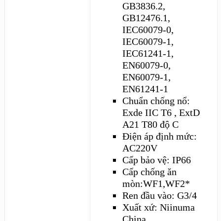
GB3836.2,
GB12476.1,
IEC60079-0,
IEC60079-1,
IEC61241-1,
EN60079-0,
EN60079-1,
EN61241-1
Chuẩn chống nổ:
Exde IIC T6 , ExtD
A21 T80 độ C
Điện áp định mức:
AC220V
Cấp bảo vệ: IP66
Cấp chống ăn
mòn:WF1,WF2*
Ren đầu vào: G3/4
Xuất xứ: Niinuma
China