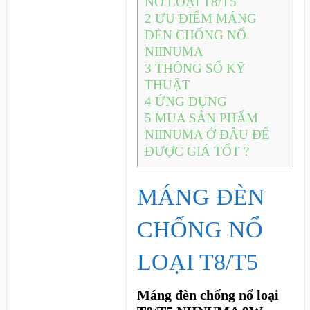
NỔ LOẠI T8/T5
2
ƯU ĐIỂM MÁNG
ĐÈN CHỐNG NỔ
NIINUMA
3
THÔNG SỐ KỸ
THUẬT
4
ỨNG DỤNG
5
MUA SẢN PHẨM
NIINUMA Ở ĐÂU ĐỂ
ĐƯỢC GIÁ TỐT ?
MÁNG ĐÈN
CHỐNG NỔ
LOẠI T8/T5
Máng đèn chống nổ loại