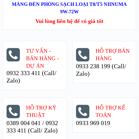
MÁNG ĐÈN PHÒNG SẠCH LOẠI T8/T5 NIINUMA
XEM NHANH
9W-72W
Vui lòng liên hệ để có giá tốt
XEM CHI TIẾT
TƯ VẤN -
HỖ TRỢ BÁN
BÁN HÀNG -
HÀNG
DỰ ÁN
0933 238 199 (Call/
0932 333 411 (Call/
Zalo)
Zalo)
HỖ TRỢ KỸ
HỖ TRỢ KẾ
THUẬT
TOÁN
0389 004 041 / 0932
0933 969 019
333 411 (Call/ Zalo)