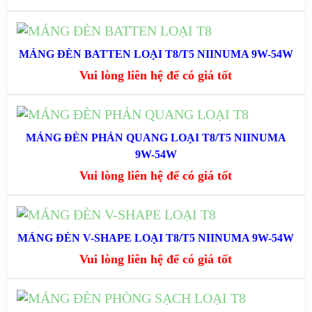
ĐỌC TIẾP
MÁNG ĐÈN BATTEN LOẠI T8/T5 NIINUMA 9W-54W
XEM NHANH
Vui lòng liên hệ để có giá tốt
XEM CHI TIẾT
ĐỌC TIẾP
MÁNG ĐÈN PHẢN QUANG LOẠI T8/T5 NIINUMA
XEM NHANH
9W-54W
Vui lòng liên hệ để có giá tốt
XEM CHI TIẾT
ĐỌC TIẾP
MÁNG ĐÈN V-SHAPE LOẠI T8/T5 NIINUMA 9W-54W
XEM NHANH
Vui lòng liên hệ để có giá tốt
XEM CHI TIẾT
ĐỌC TIẾP