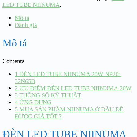
LED TUBE NIINUMA
.
Mô tả
Đánh giá
Mô tả
Contents
1
ĐÈN LED TUBE NIINUMA 20W NP20-
32N65B
2
ƯU ĐIỂM ĐÈN LED TUBE NIINUMA 20W
3
THÔNG SỐ KỸ THUẬT
4
ỨNG DỤNG
5
MUA SẢN PHẨM NIINUMA Ở ĐÂU ĐỂ
ĐƯỢC GIÁ TỐT ?
ĐÈN LED TUBE NIINUMA