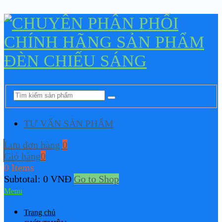
TƯ VẤN SẢN PHẨM
Lưu đơn hàng
0
Giỏ hàng
0
0 Items
Subtotal:
0
VNĐ
Go to Shop
Menu
Trang chủ