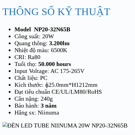
THÔNG SỐ KỸ THUẬT
Model NP20-32N65B
Công suất: 20W
Quang thông:
3.200lm
Nhiệt độ màu: 6500K
CRI: Ra80
Tuổi thọ:
50.000 hours
Input Voltage: AC 175-265V
Chất liệu: PC
Kích thước: ɸ25.0mm*H1212mm
Đạt tiêu chuẩn CE/UL/LM80/RoHS
Cân nặng: 240g
Bảo hành:
3 năm
Hãng sx: Niinuma