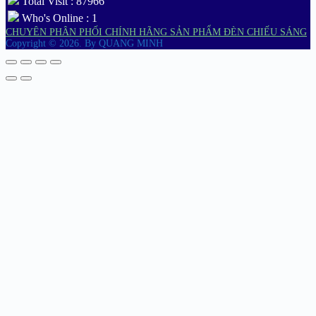
Total Visit : 87966
Who's Online : 1
CHUYÊN PHÂN PHỐI CHÍNH HÃNG SẢN PHẨM ĐÈN CHIẾU SÁNG
Copyright © 2026.
By QUANG MINH