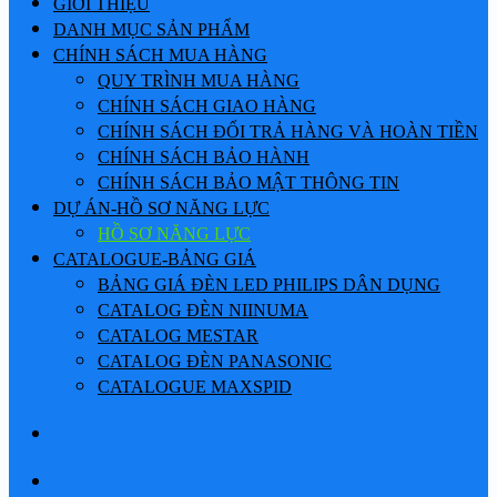
GIỚI THIỆU
DANH MỤC SẢN PHẨM
CHÍNH SÁCH MUA HÀNG
QUY TRÌNH MUA HÀNG
CHÍNH SÁCH GIAO HÀNG
CHÍNH SÁCH ĐỔI TRẢ HÀNG VÀ HOÀN TIỀN
CHÍNH SÁCH BẢO HÀNH
CHÍNH SÁCH BẢO MẬT THÔNG TIN
DỰ ÁN-HỒ SƠ NĂNG LỰC
HỒ SƠ NĂNG LỰC
CATALOGUE-BẢNG GIÁ
BẢNG GIÁ ĐÈN LED PHILIPS DÂN DỤNG
CATALOG ĐÈN NIINUMA
CATALOG MESTAR
CATALOG ĐÈN PANASONIC
CATALOGUE MAXSPID