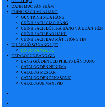
GIỚI THIỆU
DANH MỤC SẢN PHẨM
CHÍNH SÁCH MUA HÀNG
QUY TRÌNH MUA HÀNG
CHÍNH SÁCH GIAO HÀNG
CHÍNH SÁCH ĐỔI TRẢ HÀNG VÀ HOÀN TIỀN
CHÍNH SÁCH BẢO HÀNH
CHÍNH SÁCH BẢO MẬT THÔNG TIN
DỰ ÁN-HỒ SƠ NĂNG LỰC
HỒ SƠ NĂNG LỰC
CATALOGUE-BẢNG GIÁ
BẢNG GIÁ ĐÈN LED PHILIPS DÂN DỤNG
CATALOG ĐÈN NIINUMA
CATALOG MESTAR
CATALOG ĐÈN PANASONIC
CATALOGUE MAXSPID