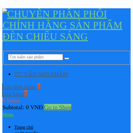
TƯ VẤN SẢN PHẨM
Lưu đơn hàng
0
Giỏ hàng
0
0 Items
Subtotal:
0
VNĐ
Go to Shop
Menu
Trang chủ