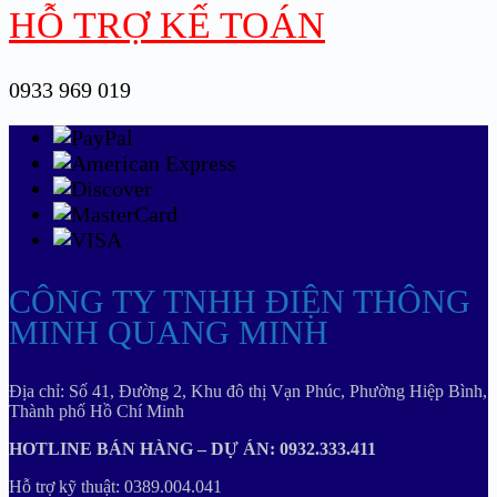
HỖ TRỢ KẾ TOÁN
0933 969 019
CÔNG TY TNHH ĐIỆN THÔNG
MINH QUANG MINH
Địa chỉ: Số 41, Đường 2, Khu đô thị Vạn Phúc, Phường Hiệp Bình,
Thành phố Hồ Chí Minh
HOTLINE BÁN HÀNG – DỰ ÁN: 0932.333.411
Hỗ trợ kỹ thuật: 0389.004.041