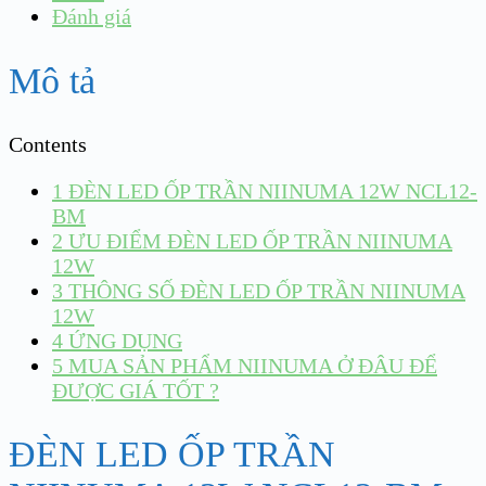
Đánh giá
Mô tả
Contents
1
ĐÈN LED ỐP TRẦN NIINUMA 12W NCL12-
BM
2
ƯU ĐIỂM ĐÈN LED ỐP TRẦN NIINUMA
12W
3
THÔNG SỐ ĐÈN LED ỐP TRẦN NIINUMA
12W
4
ỨNG DỤNG
5
MUA SẢN PHẨM NIINUMA Ở ĐÂU ĐỂ
ĐƯỢC GIÁ TỐT ?
ĐÈN LED ỐP TRẦN