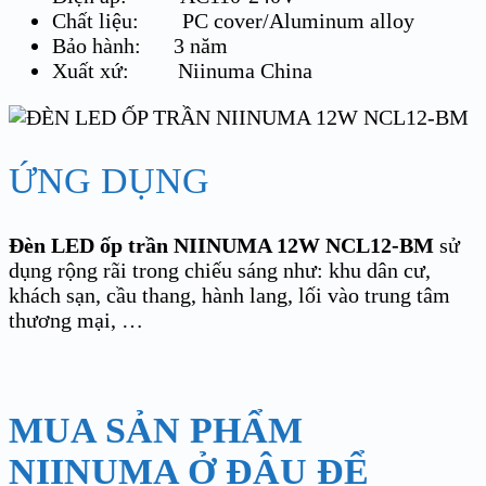
Chất liệu: PC cover/Aluminum alloy
Bảo hành: 3 năm
Xuất xứ: Niinuma China
ỨNG DỤNG
Đèn LED ốp trần NIINUMA 12W NCL12-BM
sử
dụng rộng rãi trong chiếu sáng như: khu dân cư,
khách sạn, cầu thang, hành lang, lối vào trung tâm
thương mại, …
MUA SẢN PHẨM
NIINUMA Ở ĐÂU ĐỂ