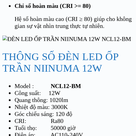
Chỉ số hoàn màu (CRI >= 80)
Hệ số hoàn màu cao (CRI ≥ 80) giúp cho không
gian sự vật nhìn trung thực tự nhiên.
THÔNG SỐ ĐÈN LED ỐP
TRẦN NIINUMA 12W
Model :
NCL12-BM
Công suất: 12W
Quang thông: 1020lm
Nhiệt độ màu: 3000K
Góc chiếu sáng: 120 độ
CRI: Ra80
Tuổi thọ: 50000 giờ
Điện áp:
AC110-240V