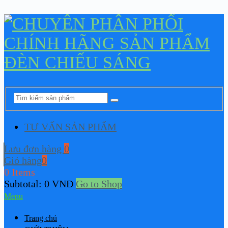
TƯ VẤN SẢN PHẨM
Lưu đơn hàng
0
Giỏ hàng
0
0 Items
Subtotal:
0
VNĐ
Go to Shop
Menu
Trang chủ