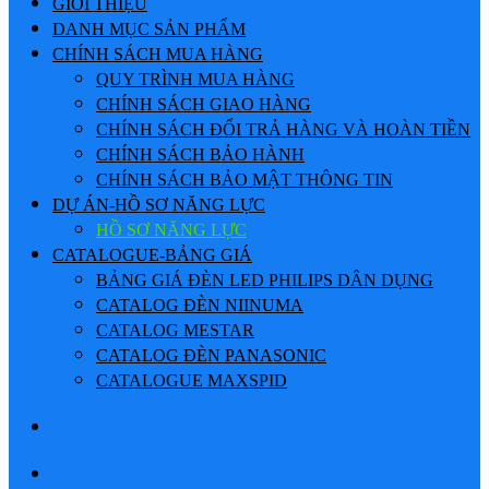
GIỚI THIỆU
DANH MỤC SẢN PHẨM
CHÍNH SÁCH MUA HÀNG
QUY TRÌNH MUA HÀNG
CHÍNH SÁCH GIAO HÀNG
CHÍNH SÁCH ĐỔI TRẢ HÀNG VÀ HOÀN TIỀN
CHÍNH SÁCH BẢO HÀNH
CHÍNH SÁCH BẢO MẬT THÔNG TIN
DỰ ÁN-HỒ SƠ NĂNG LỰC
HỒ SƠ NĂNG LỰC
CATALOGUE-BẢNG GIÁ
BẢNG GIÁ ĐÈN LED PHILIPS DÂN DỤNG
CATALOG ĐÈN NIINUMA
CATALOG MESTAR
CATALOG ĐÈN PANASONIC
CATALOGUE MAXSPID