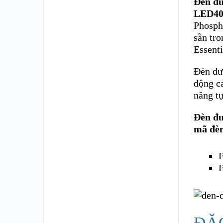
Đèn đư
LED40
Phospha
sẵn tr
Essent
Đèn đư
động c
năng tự
Đèn đ
mã đè
ĐẶ