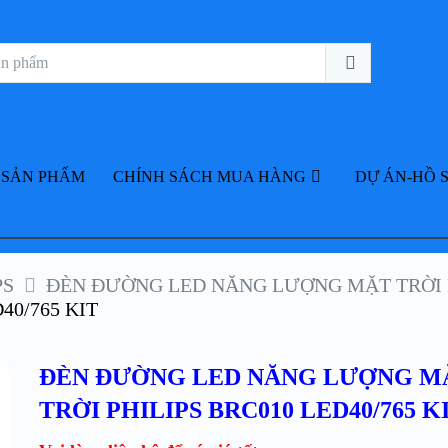
 SẢN PHẨM
CHÍNH SÁCH MUA HÀNG
DỰ ÁN-HỒ 
PS
ĐÈN ĐƯỜNG LED NĂNG LƯỢNG MẶT TRỜI 
40/765 KIT
ĐÈN ĐƯỜNG LED NĂNG LƯỢNG M
TRỜI PHILIPS BRC010 LED40/765 K