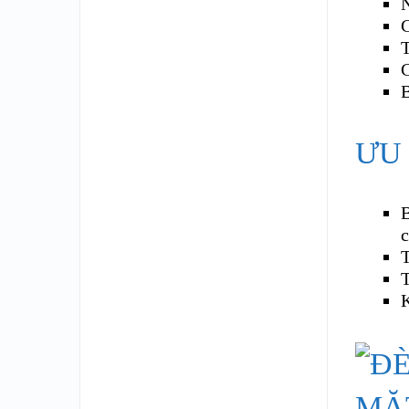
N
T
C
ƯU
B
K