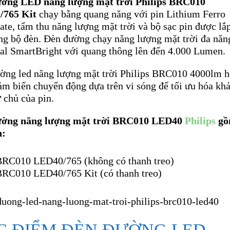
ờng LED năng lượng mặt trời Philips BRC010
/765 Kit
chạy bằng quang năng với pin Lithium Ferro
te, tấm thu năng lượng mặt trời và bộ sạc pin được lắ
ong bộ đèn. Đèn đường chạy năng lượng mặt trời đa năn
ial SmartBright với quang thông lên đến 4.000 Lumen.
ờng led năng lượng mặt trời Philips BRC010 4000lm h
ảm biến chuyển động dựa trên vi sóng để tối ưu hóa kh
 chủ của pin.
ường năng lượng mặt trời BRC010 LED40
Philips
gồ
n:
BRC010 LED40/765 (không có thanh treo)
BRC010 LED40/765 Kit (có thanh treo)
C ĐIỂM ĐÈN ĐƯỜNG LED