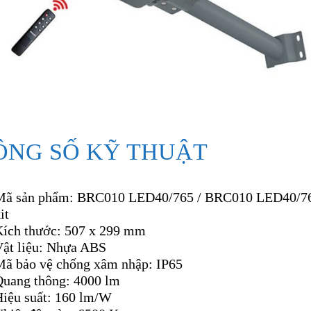
ÔNG SỐ KỸ THUẬT
Mã sản phẩm: BRC010 LED40/765 / BRC010 LED40/7
it
Kích thước: 507 x 299 mm
Vật liệu: Nhựa ABS
Mã bảo vệ chống xâm nhập: IP65
Quang thông: 4000 lm
Hiệu suất: 160 lm/W