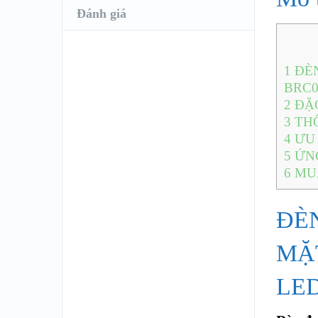
Đánh giá
1
ĐÈN
BRC0
2
ĐẶC
3
THÔ
4
ƯU
5
ỨN
6
MUA
ĐÈ
MẶT
LED