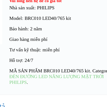
Vui lòng liên hệ để có giá tốt
Nhà sản xuất: PHILIPS
Model: BRC010 LED40/765 kit
Bảo hành: 2 năm
Giao hàng miễn phí
Tư vấn kỹ thuật: miễn phí
Hỗ trợ: 24/7
MÃ SẢN PHẨM
BRC010 LED40/765 kit
.
Catego
ĐÈN ĐƯỜNG LED NĂNG LƯỢNG MẶT TRỜI
PHILIPS
.
tả