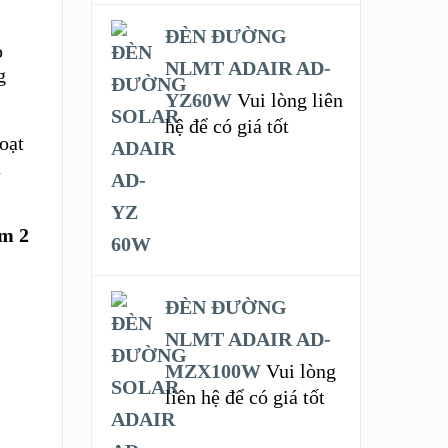
ĐÈN ĐƯỜNG
p
NLMT ADAIR AD-
g
YZ60W
Vui lòng liên
hệ để có giá tốt
oạt
ả
m 2
ĐÈN ĐƯỜNG
NLMT ADAIR AD-
MZX100W
Vui lòng
liên hệ để có giá tốt