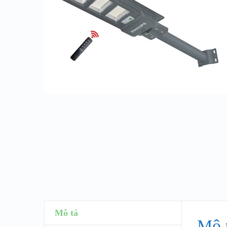
Mô tả
Mô 