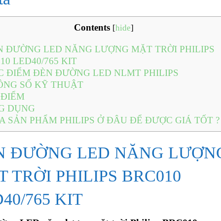
Contents
[
hide
]
 ĐƯỜNG LED NĂNG LƯỢNG MẶT TRỜI PHILIPS
10 LED40/765 KIT
 ĐIỂM ĐÈN ĐƯỜNG LED NLMT PHILIPS
NG SỐ KỸ THUẬT
 ĐIỂM
G DỤNG
 SẢN PHẨM PHILIPS Ở ĐÂU ĐỂ ĐƯỢC GIÁ TỐT ?
N ĐƯỜNG LED NĂNG LƯỢN
 TRỜI PHILIPS BRC010
40/765 KIT