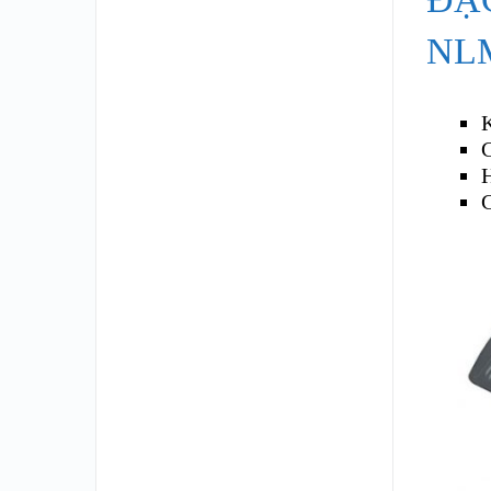
NLM
K
C
C