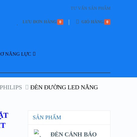
TƯ VẤN SẢN PHẨM
LƯU ĐƠN HÀNG
GIỎ HÀNG
0
0
SƠ NĂNG LỰC
PHILIPS
ĐÈN ĐƯỜNG LED NĂNG
ẶT
SẢN PHẨM
IT
ĐÈN CẢNH BÁO