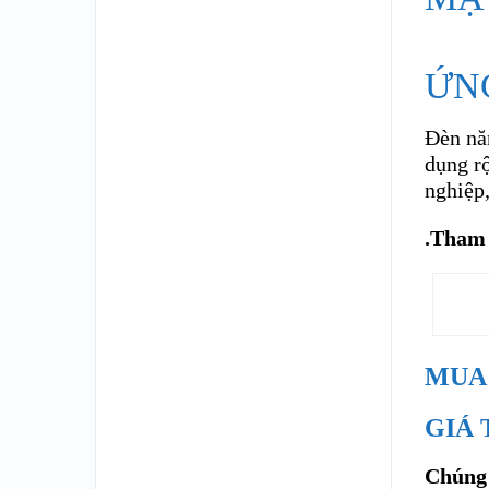
ỨN
Đèn nă
dụng rộ
nghiệp,
.Tham 
MUA 
GIÁ 
Chúng 