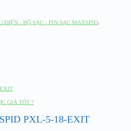
 ĐIỆN - BỘ SẠC - PIN SẠC MAXSPID
.
EXIT
C GIÁ TỐT ?
PID PXL-5-18-EXIT