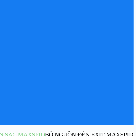
PIN SẠC MAXSPID
BỘ NGUỒN ĐÈN EXIT MAXSPID