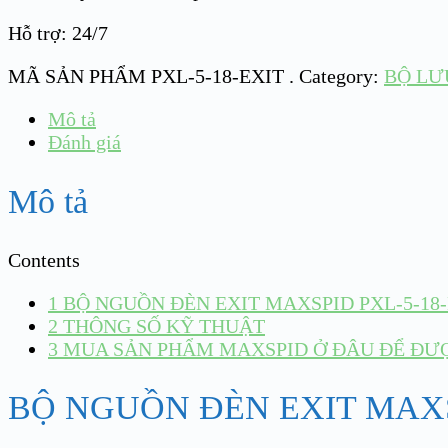
Hỗ trợ: 24/7
MÃ SẢN PHẨM
PXL-5-18-EXIT
.
Category:
BỘ LƯU
Mô tả
Đánh giá
Mô tả
Contents
1
BỘ NGUỒN ĐÈN EXIT MAXSPID PXL-5-18-
2
THÔNG SỐ KỸ THUẬT
3
MUA SẢN PHẨM MAXSPID Ở ĐÂU ĐỂ ĐƯỢ
BỘ NGUỒN ĐÈN EXIT MAXS