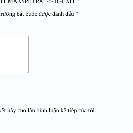
EXIT MAXSPID PXL-5-18-EXIT ”
trường bắt buộc được đánh dấu
*
ệt này cho lần bình luận kế tiếp của tôi.