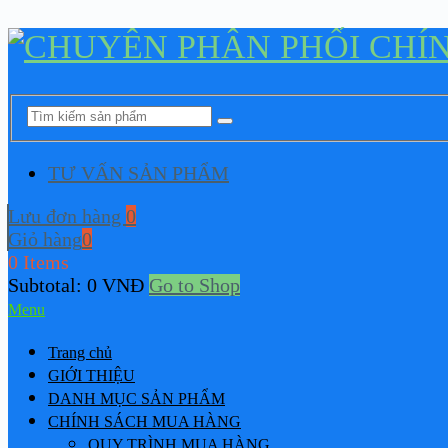
TƯ VẤN SẢN PHẨM
Lưu đơn hàng
0
Giỏ hàng
0
0 Items
Subtotal:
0
VNĐ
Go to Shop
Menu
Trang chủ
GIỚI THIỆU
DANH MỤC SẢN PHẨM
CHÍNH SÁCH MUA HÀNG
QUY TRÌNH MUA HÀNG