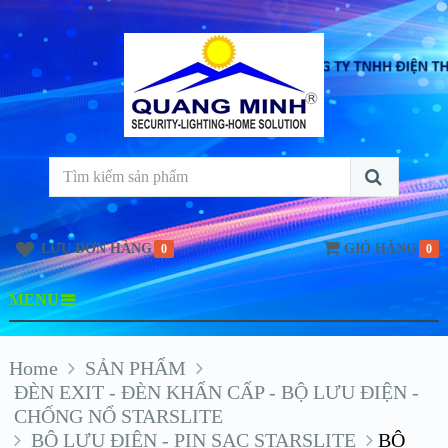
LƯU ĐƠN HÀNG
GIỎ HÀNG
0
0
MENU
Home
SẢN PHẨM
ĐÈN EXIT - ĐÈN KHẨN CẤP - BỘ LƯU ĐIỆN -
CHỐNG NỔ STARSLITE
BỘ LƯU ĐIỆN - PIN SẠC STARSLITE
BỘ