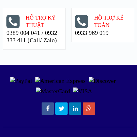
HỖ TRỢ KỸ
HỖ TRỢ KẾ
THUẬT
TOÁN
0389 004 041 / 0932
0933 969 019
333 411 (Call/ Zalo)