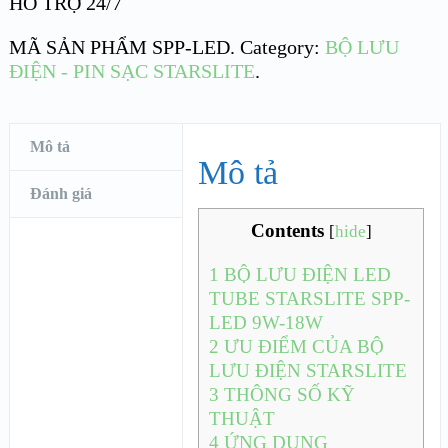
HỖ TRỢ 24/7
MÃ SẢN PHẨM
SPP-LED
.
Category:
BỘ LƯU
ĐIỆN - PIN SẠC STARSLITE
.
Mô tả
Mô tả
Đánh giá
Contents
[
hide
]
1
BỘ LƯU ĐIỆN LED
TUBE STARSLITE SPP-
LED 9W-18W
2
ƯU ĐIỂM CỦA BỘ
LƯU ĐIỆN STARSLITE
3
THÔNG SỐ KỸ
THUẬT
4
ỨNG DỤNG