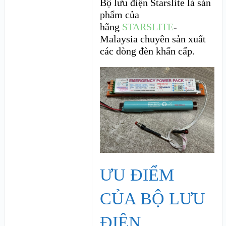
Bộ lưu điện Starslite là sản
phẩm của
hãng
STARSLITE
-
Malaysia chuyên sản xuất
các dòng đèn khẩn cấp.
ƯU ĐIỂM
CỦA BỘ LƯU
ĐIỆN