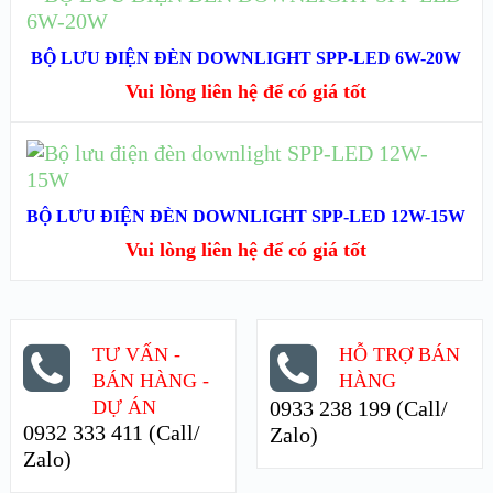
ĐỌC TIẾP
XEM NHANH
BỘ LƯU ĐIỆN ĐÈN DOWNLIGHT SPP-LED 6W-20W
Vui lòng liên hệ để có giá tốt
XEM CHI TIẾT
ĐỌC TIẾP
XEM NHANH
BỘ LƯU ĐIỆN ĐÈN DOWNLIGHT SPP-LED 12W-15W
Vui lòng liên hệ để có giá tốt
XEM CHI TIẾT
TƯ VẤN -
HỖ TRỢ BÁN
BÁN HÀNG -
HÀNG
DỰ ÁN
0933 238 199 (Call/
0932 333 411 (Call/
Zalo)
Zalo)