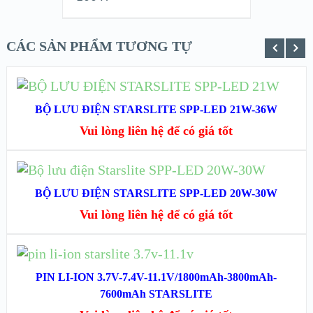
CÁC SẢN PHẨM TƯƠNG TỰ
ĐỌC TIẾP
BỘ LƯU ĐIỆN STARSLITE SPP-LED 21W-36W
XEM NHANH
Vui lòng liên hệ để có giá tốt
XEM CHI TIẾT
ĐỌC TIẾP
BỘ LƯU ĐIỆN STARSLITE SPP-LED 20W-30W
XEM NHANH
Vui lòng liên hệ để có giá tốt
XEM CHI TIẾT
ĐỌC TIẾP
PIN LI-ION 3.7V-7.4V-11.1V/1800mAh-3800mAh-
XEM NHANH
7600mAh STARSLITE