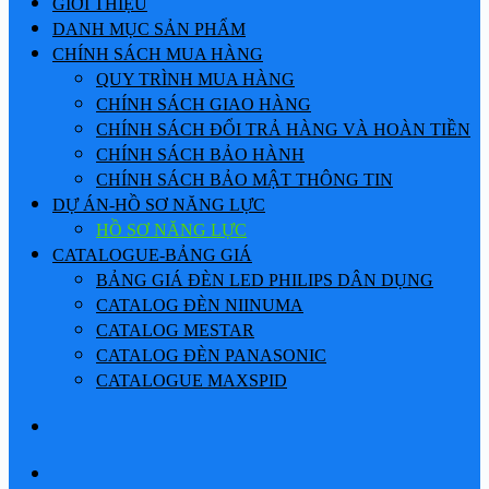
GIỚI THIỆU
DANH MỤC SẢN PHẨM
CHÍNH SÁCH MUA HÀNG
QUY TRÌNH MUA HÀNG
CHÍNH SÁCH GIAO HÀNG
CHÍNH SÁCH ĐỔI TRẢ HÀNG VÀ HOÀN TIỀN
CHÍNH SÁCH BẢO HÀNH
CHÍNH SÁCH BẢO MẬT THÔNG TIN
DỰ ÁN-HỒ SƠ NĂNG LỰC
HỒ SƠ NĂNG LỰC
CATALOGUE-BẢNG GIÁ
BẢNG GIÁ ĐÈN LED PHILIPS DÂN DỤNG
CATALOG ĐÈN NIINUMA
CATALOG MESTAR
CATALOG ĐÈN PANASONIC
CATALOGUE MAXSPID