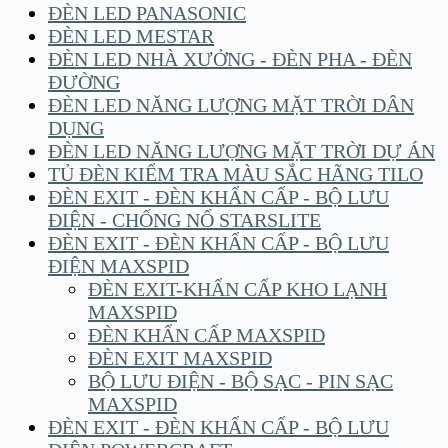
ĐÈN LED PANASONIC
ĐÈN LED MESTAR
ĐÈN LED NHÀ XƯỞNG - ĐÈN PHA - ĐÈN
ĐƯỜNG
ĐÈN LED NĂNG LƯỢNG MẶT TRỜI DÂN
DỤNG
ĐÈN LED NĂNG LƯỢNG MẶT TRỜI DỰ ÁN
TỦ ĐÈN KIỂM TRA MÀU SẮC HÃNG TILO
ĐÈN EXIT - ĐÈN KHẨN CẤP - BỘ LƯU
ĐIỆN - CHỐNG NỔ STARSLITE
ĐÈN EXIT - ĐÈN KHẨN CẤP - BỘ LƯU
ĐIỆN MAXSPID
ĐÈN EXIT-KHẨN CẤP KHO LẠNH
MAXSPID
ĐÈN KHẨN CẤP MAXSPID
ĐÈN EXIT MAXSPID
BỘ LƯU ĐIỆN - BỘ SẠC - PIN SẠC
MAXSPID
ĐÈN EXIT - ĐÈN KHẨN CẤP - BỘ LƯU