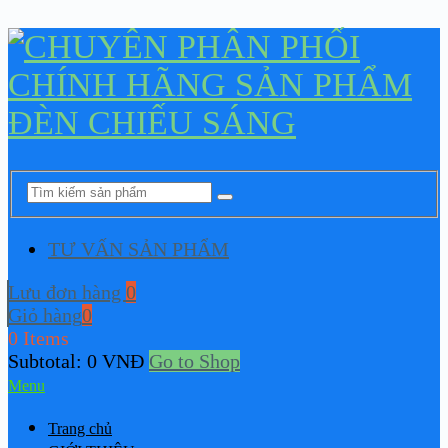
TƯ VẤN SẢN PHẨM
Lưu đơn hàng
0
Giỏ hàng
0
0 Items
Subtotal:
0
VNĐ
Go to Shop
Menu
Trang chủ