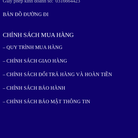
Giấy phép kinh doanh số: 0316664423
BẢN ĐỒ ĐƯỜNG ĐI
CHÍNH SÁCH MUA HÀNG
– QUY TRÌNH MUA HÀNG
– CHÍNH SÁCH GIAO HÀNG
– CHÍNH SÁCH ĐỔI TRẢ HÀNG VÀ HOÀN TIỀN
– CHÍNH SÁCH BẢO HÀNH
– CHÍNH SÁCH BẢO MẬT THÔNG TIN