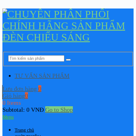
TƯ VẤN SẢN PHẨM
Lưu đơn hàng
0
Giỏ hàng
0
0 Items
Subtotal:
0
VNĐ
Go to Shop
Menu
Trang chủ