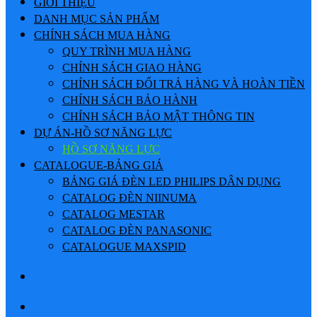
GIỚI THIỆU
DANH MỤC SẢN PHẨM
CHÍNH SÁCH MUA HÀNG
QUY TRÌNH MUA HÀNG
CHÍNH SÁCH GIAO HÀNG
CHÍNH SÁCH ĐỔI TRẢ HÀNG VÀ HOÀN TIỀN
CHÍNH SÁCH BẢO HÀNH
CHÍNH SÁCH BẢO MẬT THÔNG TIN
DỰ ÁN-HỒ SƠ NĂNG LỰC
HỒ SƠ NĂNG LỰC
CATALOGUE-BẢNG GIÁ
BẢNG GIÁ ĐÈN LED PHILIPS DÂN DỤNG
CATALOG ĐÈN NIINUMA
CATALOG MESTAR
CATALOG ĐÈN PANASONIC
CATALOGUE MAXSPID