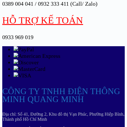
0389 004 041 / 0932 333 411 (Call/ Zalo)
HỖ TRỢ KẾ TOÁN
0933 969 019
CÔNG TY TNHH ĐIỆN THÔNG
MINH QUANG MINH
Địa chỉ: Số 41, Đường 2, Khu đô thị Vạn Phúc, Phường Hiệp Bình,
Thành phố Hồ Chí Minh