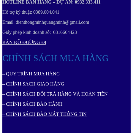
HOTLINE BÁN HÀNG – DỰ ÁN: 0932.333.411
Hỗ trợ kỹ thuật: 0389.004.041
Email: dienthongminhquangminh@gmail.com
Giấy phép kinh doanh số: 0316664423
BẢN ĐỒ ĐƯỜNG ĐI
CHÍNH SÁCH MUA HÀNG
– QUY TRÌNH MUA HÀNG
– CHÍNH SÁCH GIAO HÀNG
– CHÍNH SÁCH ĐỔI TRẢ HÀNG VÀ HOÀN TIỀN
– CHÍNH SÁCH BẢO HÀNH
– CHÍNH SÁCH BẢO MẬT THÔNG TIN